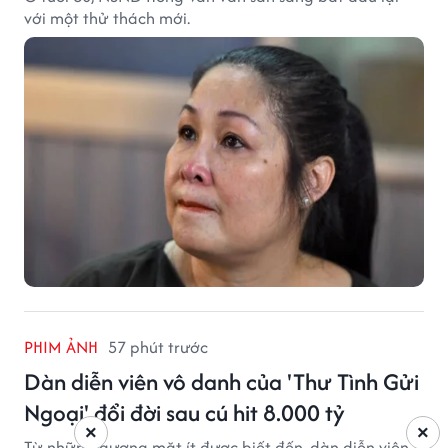
với một thử thách mới.
PHIM ẢNH
57 phút trước
Dàn diễn viên vô danh của 'Thư Tình Gửi
Ngoại' đổi đời sau cú hit 8.000 tỷ
×
×
Từ những gương mặt ít được biết đến, dàn diễn viên