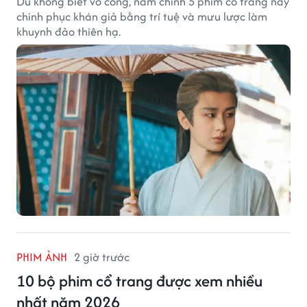
Dù không biết võ công, nam chính 5 phim cổ trang này
chinh phục khán giả bằng trí tuệ và mưu lược làm
khuynh đảo thiên hạ.
PHIM ẢNH
2 giờ trước
10 bộ phim cổ trang được xem nhiều
nhất năm 2026