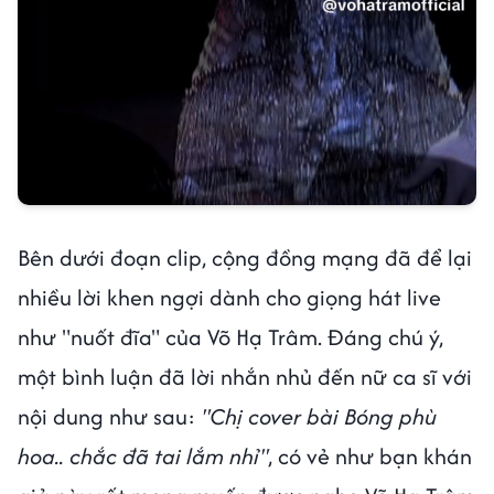
Bên dưới đoạn clip, cộng đồng mạng đã để lại
nhiều lời khen ngợi dành cho giọng hát live
như "nuốt đĩa" của Võ Hạ Trâm. Đáng chú ý,
một bình luận đã lời nhắn nhủ đến nữ ca sĩ với
nội dung như sau:
"Chị cover bài Bóng phù
hoa.. chắc đã tai lắm nhỉ"
, có vẻ như bạn khán