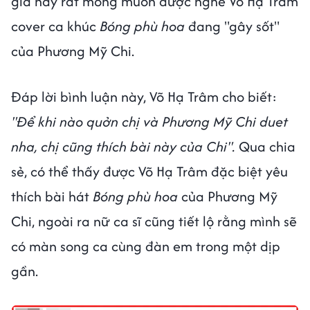
giả này rất mong muốn được nghe Võ Hạ Trâm
cover ca khúc
Bóng phù hoa
đang "gây sốt"
của Phương Mỹ Chi.
Đáp lời bình luận này, Võ Hạ Trâm cho biết:
"Để khi nào quởn chị và Phương Mỹ Chi duet
nha, chị cũng thích bài này của Chi".
Qua chia
sẻ, có thể thấy được Võ Hạ Trâm đặc biệt yêu
thích bài hát
Bóng phù hoa
của Phương Mỹ
Chi, ngoài ra nữ ca sĩ cũng tiết lộ rằng mình sẽ
có màn song ca cùng đàn em trong một dịp
gần.