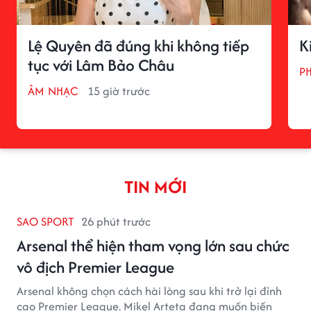
Lệ Quyên đã đúng khi không tiếp
K
tục với Lâm Bảo Châu
P
ÂM NHẠC
15 giờ trước
TIN MỚI
SAO SPORT
26 phút trước
Arsenal thể hiện tham vọng lớn sau chức
vô địch Premier League
Arsenal không chọn cách hài lòng sau khi trở lại đỉnh
cao Premier League. Mikel Arteta đang muốn biến