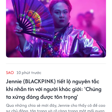
tảng LGBTQ+ GagaOOLala. FabulousMe tham gia với
vai trò nhà tài trợ chính thức, trong khi nhà sáng lập
Lan Vu đảm nhiệm vị trí executive producer.
SAO
10 phút trước
Jennie (BLACKPINK) tiết lộ nguyên tắc
khi nhắn tin với người khác giới: 'Chúng
ta xứng đáng được tôn trọng'
Qua những chia sẻ mới đây, Jennie cho thấy cô đề cao
sự chủ động, tôn trọng và rõ ràng trong một mối quan