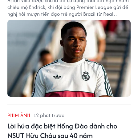
Aston Villa được cho là đã có động thái bất ngờ nhằm
chiêu mộ Endrick, khi đội bóng Premier League gửi đề
nghị hỏi mượn tiền đạo trẻ người Brazil từ Real
Madrid.
PHIM ẢNH
12 phút trước
Lời hứa đặc biệt Hồng Đào dành cho
NSƯT Hữu Châu sau 40 năm