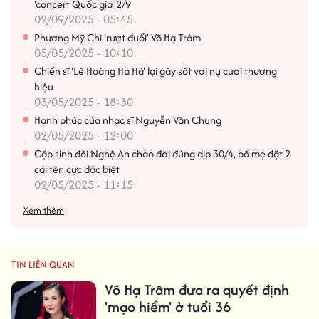
'concert Quốc gia' 2/9
02/09/2025 - 05:45
Phương Mỹ Chi 'rượt đuổi' Võ Hạ Trâm
05/05/2025 - 10:10
Chiến sĩ 'Lê Hoàng Há Há' lại gây sốt với nụ cười thương
hiệu
03/05/2025 - 18:30
Hạnh phúc của nhạc sĩ Nguyễn Văn Chung
02/05/2025 - 12:00
Cặp sinh đôi Nghệ An chào đời đúng dịp 30/4, bố mẹ đặt 2
cái tên cực đặc biệt
02/05/2025 - 11:15
Xem thêm
TIN LIÊN QUAN
Võ Hạ Trâm đưa ra quyết định
'mạo hiểm' ở tuổi 36