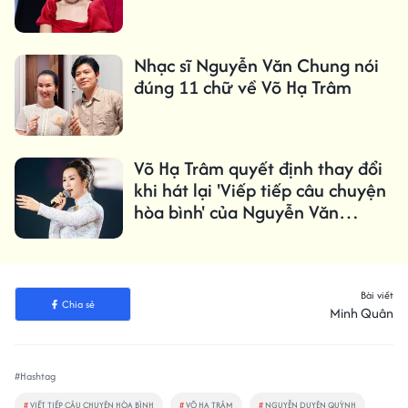
Nhạc sĩ Nguyễn Văn Chung nói
đúng 11 chữ về Võ Hạ Trâm
Võ Hạ Trâm quyết định thay đổi
khi hát lại 'Viếp tiếp câu chuyện
hòa bình' của Nguyễn Văn
Chung
Bài viết
Chia sẻ
Minh Quân
#Hashtag
#
VIẾT TIẾP CÂU CHUYỆN HÒA BÌNH
#
VÕ HẠ TRÂM
#
NGUYỄN DUYÊN QUỲNH