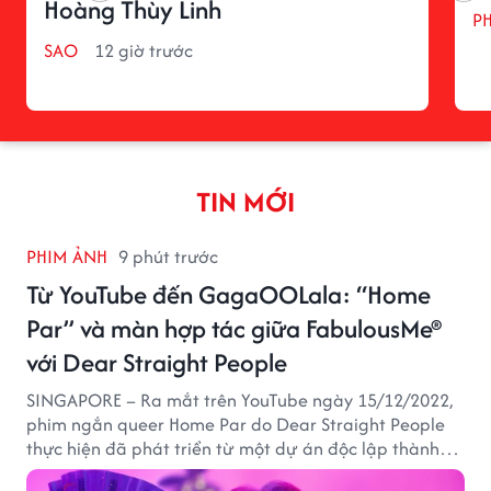
Hoàng Thùy Linh
P
SAO
12 giờ trước
TIN MỚI
PHIM ẢNH
9 phút trước
Từ YouTube đến GagaOOLala: “Home
Par” và màn hợp tác giữa FabulousMe®
với Dear Straight People
SINGAPORE – Ra mắt trên YouTube ngày 15/12/2022,
phim ngắn queer Home Par do Dear Straight People
thực hiện đã phát triển từ một dự án độc lập thành
tác phẩm tiếp cận khán giả quốc tế thông qua nền