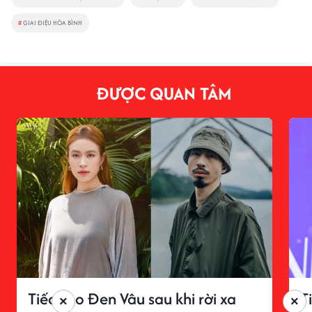
#
GIAI ĐIỆU HÒA BÌNH
ĐƯỢC QUAN TÂM
Tiếc cho Đen Vâu sau khi rời xa
T
×
×