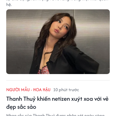
hệ.
NGƯỜI MẪU - HOA HẬU
10 phút trước
Thanh Thuỷ khiến netizen xuýt xoa với vẻ
đẹp sắc sảo
Nhan sắc của Thanh Thuỷ được nhận xét ngày càng