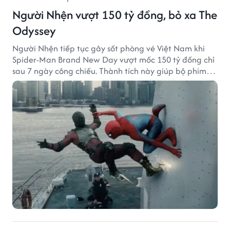
Người Nhện vượt 150 tỷ đồng, bỏ xa The
Odyssey
Người Nhện tiếp tục gây sốt phòng vé Việt Nam khi
Spider-Man Brand New Day vượt mốc 150 tỷ đồng chỉ
sau 7 ngày công chiếu. Thành tích này giúp bộ phim
của Tom Holland tạo khoảng cách đáng kể với The
Odyssey trên đường đua doanh thu.