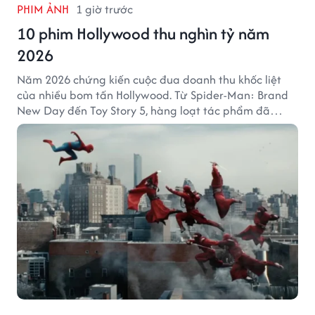
PHIM ẢNH
1 giờ trước
10 phim Hollywood thu nghìn tỷ năm
2026
Năm 2026 chứng kiến cuộc đua doanh thu khốc liệt
của nhiều bom tấn Hollywood. Từ Spider-Man: Brand
New Day đến Toy Story 5, hàng loạt tác phẩm đã
mang về hàng chục nghìn tỷ đồng và tạo nên những
cột mốc đáng nhớ tại phòng vé toàn cầu.