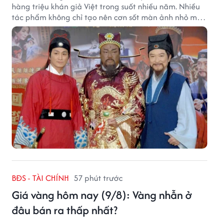
hàng triệu khán giả Việt trong suốt nhiều năm. Nhiều
tác phẩm không chỉ tạo nên cơn sốt màn ảnh nhỏ mà
còn trở thành ký ức khó quên của cả một thế hệ.
BĐS - TÀI CHÍNH
57 phút trước
Giá vàng hôm nay (9/8): Vàng nhẫn ở
đâu bán ra thấp nhất?