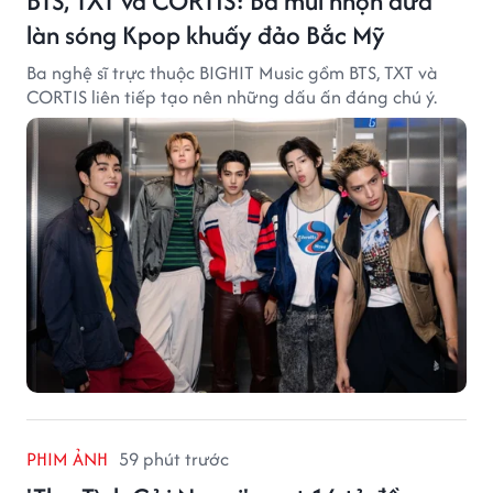
BTS, TXT và CORTIS: Ba mũi nhọn đưa
làn sóng Kpop khuấy đảo Bắc Mỹ
Ba nghệ sĩ trực thuộc BIGHIT Music gồm BTS, TXT và
CORTIS liên tiếp tạo nên những dấu ấn đáng chú ý.
PHIM ẢNH
59 phút trước