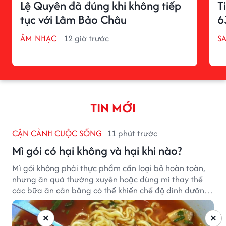
Lệ Quyên đã đúng khi không tiếp
T
tục với Lâm Bảo Châu
6
ÂM NHẠC
12 giờ trước
S
TIN MỚI
CẬN CẢNH CUỘC SỐNG
11 phút trước
Mì gói có hại không và hại khi nào?
Mì gói không phải thực phẩm cần loại bỏ hoàn toàn,
nhưng ăn quá thường xuyên hoặc dùng mì thay thế
các bữa ăn cân bằng có thể khiến chế độ dinh dưỡng
mất cân đối.
×
×