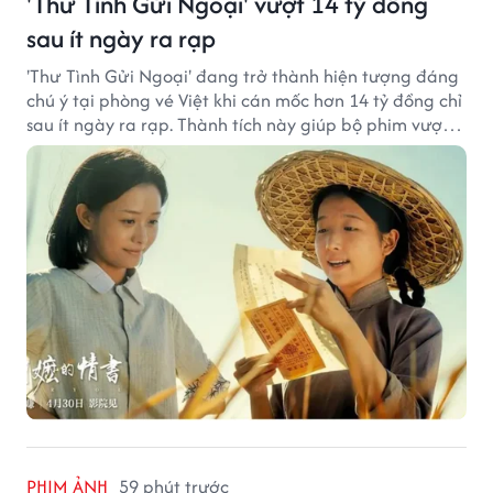
'Thư Tình Gửi Ngoại' vượt 14 tỷ đồng
sau ít ngày ra rạp
'Thư Tình Gửi Ngoại' đang trở thành hiện tượng đáng
chú ý tại phòng vé Việt khi cán mốc hơn 14 tỷ đồng chỉ
sau ít ngày ra rạp. Thành tích này giúp bộ phim vượt
kỳ vọng ban đầu và duy trì sức hút giữa cuộc cạnh
tranh của nhiều tác phẩm lớn.
PHIM ẢNH
59 phút trước