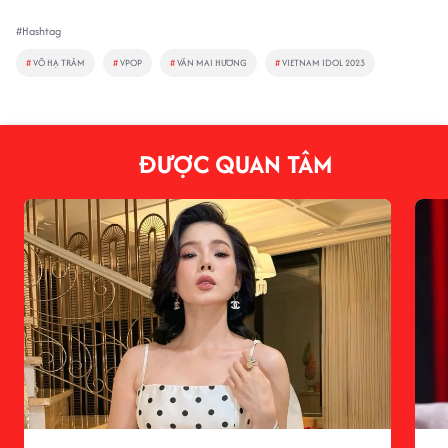
#Hashtag
#
VÕ HẠ TRÂM
#
VPOP
#
VĂN MAI HƯƠNG
#
VIETNAM IDOL 2023
ĐƯỢC QUAN TÂM