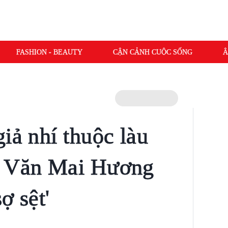
FASHION - BEAUTY
CẬN CẢNH CUỘC SỐNG
Â
iả nhí thuộc làu
, Văn Mai Hương
ợ sệt'