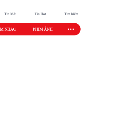
Tin Mới
Tin Hot
Tìm kiếm
M NHẠC
PHIM ẢNH
SAO SPORT