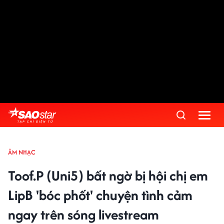
ÂM NHẠC
Toof.P (Uni5) bất ngờ bị hội chị em
LipB 'bóc phốt' chuyện tình cảm
ngay trên sóng livestream