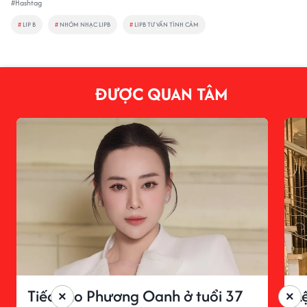
#Hashtag
#
LIP B
#
NHÓM NHẠC LIPB
#
LIPB TƯ VẤN TÌNH CẢM
ĐƯỢC QUAN TÂM
Tiếc cho Phương Oanh ở tuổi 37
L
×
×