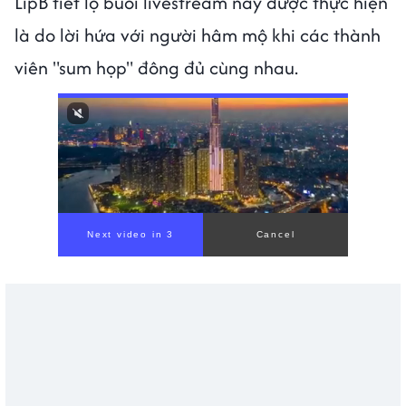
LipB tiết lộ buổi livestream này được thực hiện
là do lời hứa với người hâm mộ khi các thành
viên "sum họp" đông đủ cùng nhau.