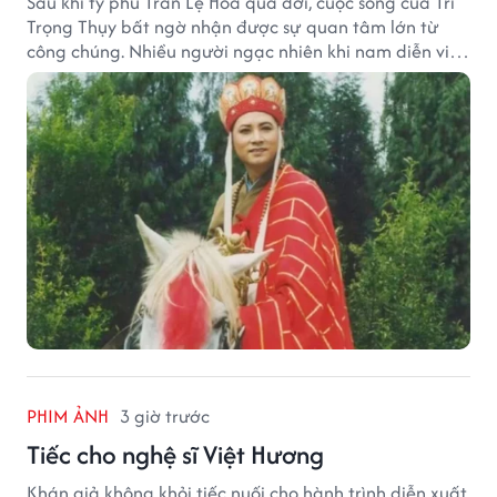
Sau khi tỷ phú Trần Lệ Hoa qua đời, cuộc sống của Trì
Trọng Thụy bất ngờ nhận được sự quan tâm lớn từ
công chúng. Nhiều người ngạc nhiên khi nam diễn viên
nổi tiếng với vai Đường Tăng không xuất hiện trong
danh sách thừa kế khối tài sản hàng chục tỷ NDT.
PHIM ẢNH
3 giờ trước
Tiếc cho nghệ sĩ Việt Hương
Khán giả không khỏi tiếc nuối cho hành trình diễn xuất