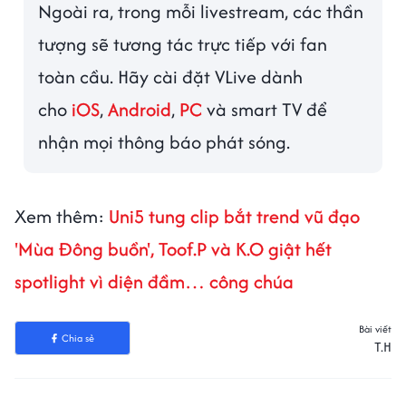
Ngoài ra, trong mỗi livestream, các thần
tượng sẽ tương tác trực tiếp với fan
toàn cầu. Hãy cài đặt VLive dành
cho
iOS
,
Android
,
PC
và smart TV để
nhận mọi thông báo phát sóng.
Xem thêm:
Uni5 tung clip bắt trend vũ đạo
'Mùa Đông buồn', Toof.P và K.O giật hết
spotlight vì diện đầm… công chúa
Bài viết
Chia sẻ
T.H