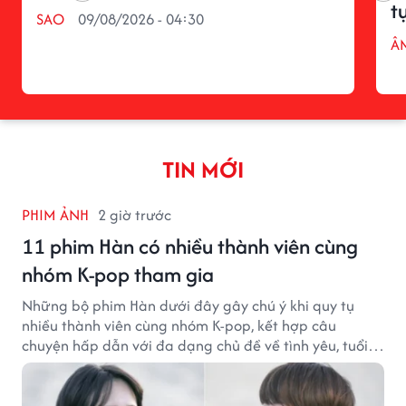
t
SAO
09/08/2026 - 04:30
Â
TIN MỚI
PHIM ẢNH
2 giờ trước
11 phim Hàn có nhiều thành viên cùng
nhóm K-pop tham gia
Những bộ phim Hàn dưới đây gây chú ý khi quy tụ
nhiều thành viên cùng nhóm K-pop, kết hợp câu
chuyện hấp dẫn với đa dạng chủ đề về tình yêu, tuổi
trẻ và ước mơ.