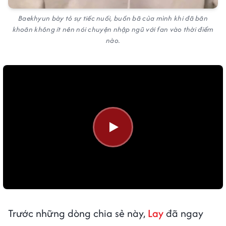
Baekhyun bày tỏ sự tiếc nuối, buồn bã của mình khi đã băn
khoăn không ít nên nói chuyện nhập ngũ với fan vào thời điểm
nào.
Trước những dòng chia sẻ này,
Lay
đã ngay