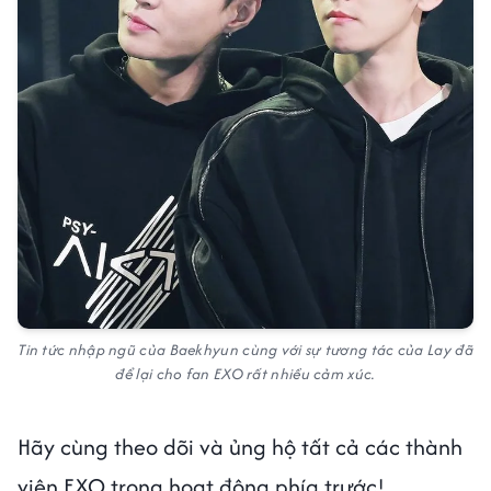
Tin tức nhập ngũ của Baekhyun cùng với sự tương tác của Lay đã
để lại cho fan EXO rất nhiều cảm xúc.
Hãy cùng theo dõi và ủng hộ tất cả các thành
viên EXO trong hoạt động phía trước!