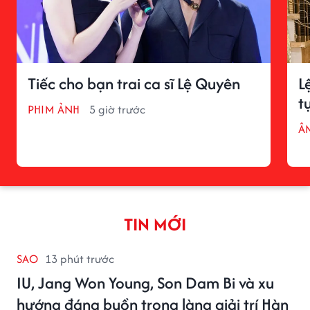
Tiếc cho bạn trai ca sĩ Lệ Quyên
L
t
PHIM ẢNH
5 giờ trước
Â
TIN MỚI
SAO
13 phút trước
IU, Jang Won Young, Son Dam Bi và xu
hướng đáng buồn trong làng giải trí Hàn