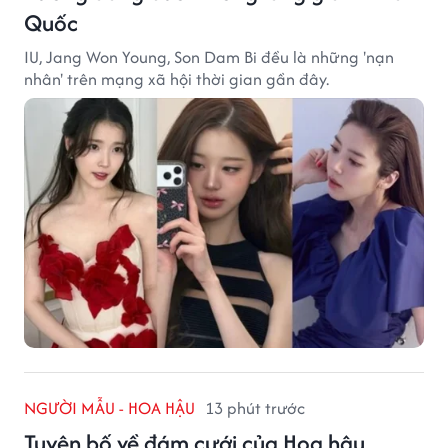
Quốc
IU, Jang Won Young, Son Dam Bi đều là những 'nạn
nhân' trên mạng xã hội thời gian gần đây.
NGƯỜI MẪU - HOA HẬU
13 phút trước
Tuyên bố về đám cưới của Hoa hậu