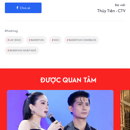
Bài viết
Chia sẻ
Thủy Tiên - CTV
#Hashtag
#
LAY (EXO)
#
BAEKHYUN
#
EXO
#
BAEKHYUN COMEBACK
#
BAEKHYUN NHẬP NGŨ
ĐƯỢC QUAN TÂM