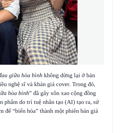
đau giữa hòa bình
không dừng lại ở bản
ều nghệ sĩ và khán giả cover. Trong đó,
iữa hòa bình
” đã gây xôn xao cộng đồng
n phẩm do trí tuệ nhân tạo (AI) tạo ra, sử
m để “biến hóa” thành một phiên bản giả