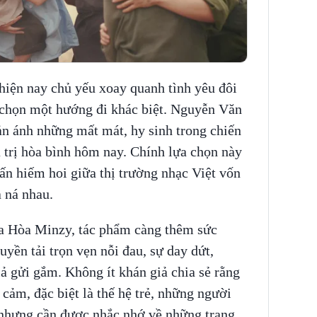
hiện nay chủ yếu xoay quanh tình yêu đôi
 chọn một hướng đi khác biệt. Nguyễn Văn
hản ánh những mất mát, hy sinh trong chiến
á trị hòa bình hôm nay. Chính lựa chọn này
ấn hiếm hoi giữa thị trường nhạc Việt vốn
 ná nhau.
ủa Hòa Minzy, tác phẩm càng thêm sức
uyền tải trọn vẹn nỗi đau, sự day dứt,
ả gửi gắm. Không ít khán giả chia sẻ rằng
cảm, đặc biệt là thế hệ trẻ, những người
, nhưng cần được nhắc nhớ về những trang