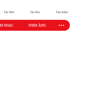
Tin Mới
Tin Hot
Tìm kiếm
M NHẠC
PHIM ẢNH
SAO SPORT