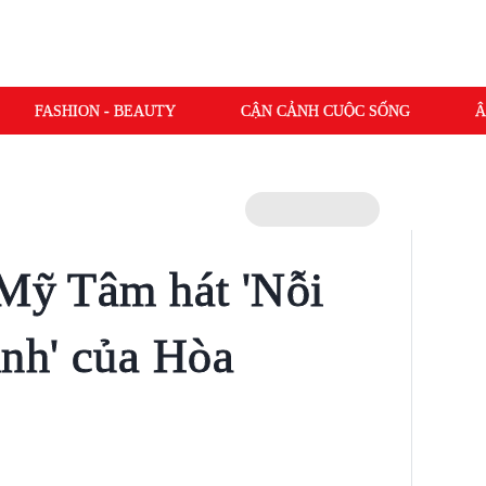
FASHION - BEAUTY
CẬN CẢNH CUỘC SỐNG
Â
 Mỹ Tâm hát 'Nỗi
ình' của Hòa