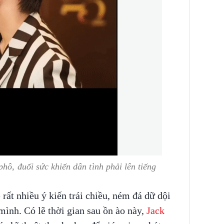
phô, đuối sức khiến dân tình phải lên tiếng
rất nhiều ý kiến trái chiều, ném đá dữ dội
mình. Có lẽ thời gian sau ồn ào này,
Jack