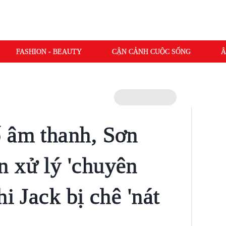
FASHION - BEAUTY
CẬN CẢNH CUỘC SỐNG
Â
 âm thanh, Sơn
 xử lý 'chuyên
hi Jack bị chê 'nát