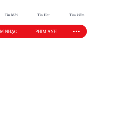
Tin Mới
Tin Hot
Tìm kiếm
M NHẠC
PHIM ẢNH
SAO SPORT