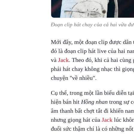
Đoạn clip hát chay của cả hai vừa đư
Mới đây, một đoạn clip được dân 
đó là đoạn clip hát live của hai n
và
Jack
. Theo đó, khi cả hai cùng
phải hát chay không nhạc thì giọng
chuyện "về nhiều".
Cụ thể, trong một lần biểu diễn t
hiện bản hit
Hồng nhan
trong sự c
âm thanh bất chợt tắt đi khiến nam
nhưng giọng hát của
Jack
lúc khôn
đuối sức thậm chí là có những nốt