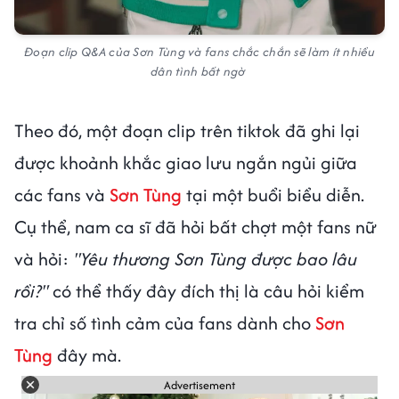
Đoạn clip Q&A của Sơn Tùng và fans chắc chắn sẽ làm ít nhiều
dân tình bất ngờ
Theo đó, một đoạn clip trên tiktok đã ghi lại
được khoảnh khắc giao lưu ngắn ngủi giữa
các fans và
Sơn Tùng
tại một buổi biểu diễn.
Cụ thể, nam ca sĩ đã hỏi bất chợt một fans nữ
và hỏi:
"Yêu thương Sơn Tùng được bao lâu
rồi?"
có thể thấy đây đích thị là câu hỏi kiểm
tra chỉ số tình cảm của fans dành cho
Sơn
Tùng
đây mà.
Advertisement