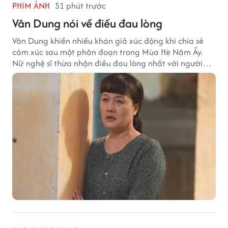
PHIM ẢNH
51 phút trước
Vân Dung nói về điều đau lòng
Vân Dung khiến nhiều khán giả xúc động khi chia sẻ
cảm xúc sau một phân đoạn trong Mùa Hè Năm Ấy.
Nữ nghệ sĩ thừa nhận điều đau lòng nhất với người
mẹ không phải sự nghèo khó, mà là khi các con phải
chứng kiến những tổn thương trong chính ngôi nhà
của mình.