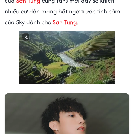
của
Sơn Tùng
cùng fans mới đây sẽ khiến
nhiều cư dân mạng bất ngờ trước tình cảm
của Sky dành cho
Sơn Tùng
.