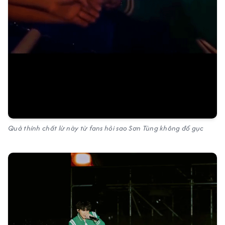
Quả thính chất lừ này từ fans hỏi sao Sơn Tùng không đổ gục