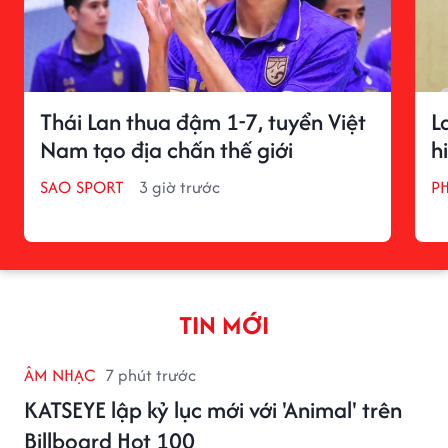
Thái Lan thua đậm 1-7, tuyển Việt
L
Nam tạo địa chấn thế giới
h
SAO SPORT
3 giờ trước
P
TIN MỚI
ÂM NHẠC
7 phút trước
KATSEYE lập kỷ lục mới với 'Animal' trên
Billboard Hot 100