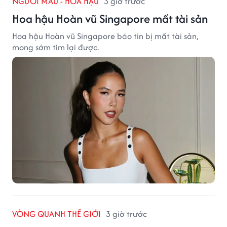
NGƯỜI MẪU - HOA HẬU
3 giờ trước
Hoa hậu Hoàn vũ Singapore mất tài sản
Hoa hậu Hoàn vũ Singapore báo tin bị mất tài sản,
mong sớm tìm lại được.
VÒNG QUANH THẾ GIỚI
3 giờ trước