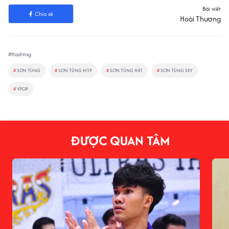
Bài viết
Chia sẻ
Hoài Thương
#Hashtag
#
SƠN TÙNG
#
SƠN TÙNG MTP
#
SƠN TÙNG HÁT
#
SƠN TÙNG SKY
#
VPOP
ĐƯỢC QUAN TÂM