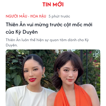
TIN MỚI
NGƯỜI MẪU - HOA HẬU
5 phút trước
Thiên Ân vui mừng trước cột mốc mới
của Kỳ Duyên
Thiên Ân luôn thể hiện sự quan tâm dành cho Kỳ
Duyên.