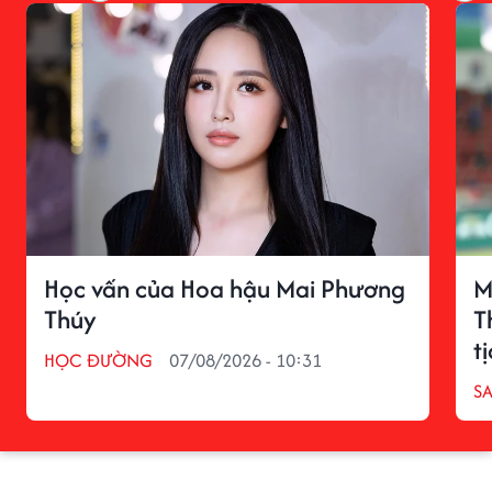
Học vấn của Hoa hậu Mai Phương
M
Thúy
T
t
HỌC ĐƯỜNG
07/08/2026 - 10:31
S