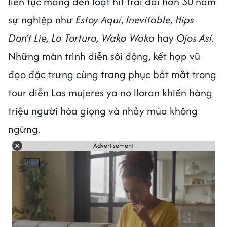
liên tục mang đến loạt hit trải dài hơn 30 năm
sự nghiệp như
Estoy Aquí
,
Inevitable, Hips
Don’t Lie, La Tortura, Waka Waka
hay
Ojos Así.
Những màn trình diễn sôi động, kết hợp vũ
đạo đặc trưng cùng trang phục bắt mắt trong
tour diễn Las mujeres ya no lloran khiến hàng
triệu người hòa giọng và nhảy múa không
ngừng.
Advertisement