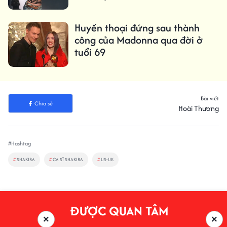
Huyền thoại đứng sau thành
công của Madonna qua đời ở
tuổi 69
Bài viết
Chia sẻ
Hoài Thương
#Hashtag
#
SHAKIRA
#
CA SĨ SHAKIRA
#
US-UK
ĐƯỢC QUAN TÂM
×
×