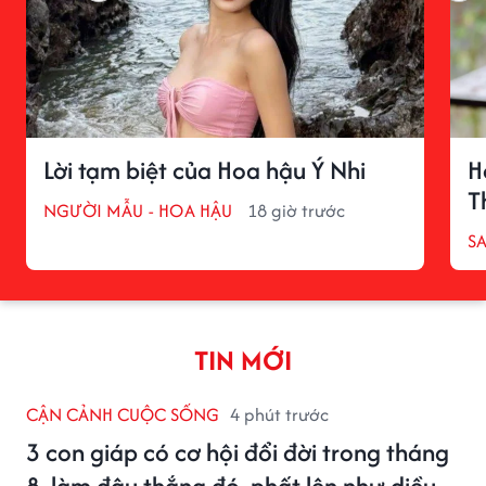
Lời tạm biệt của Hoa hậu Ý Nhi
H
T
NGƯỜI MẪU - HOA HẬU
18 giờ trước
S
TIN MỚI
CẬN CẢNH CUỘC SỐNG
4 phút trước
3 con giáp có cơ hội đổi đời trong tháng
8, làm đâu thắng đó, phất lên như diều