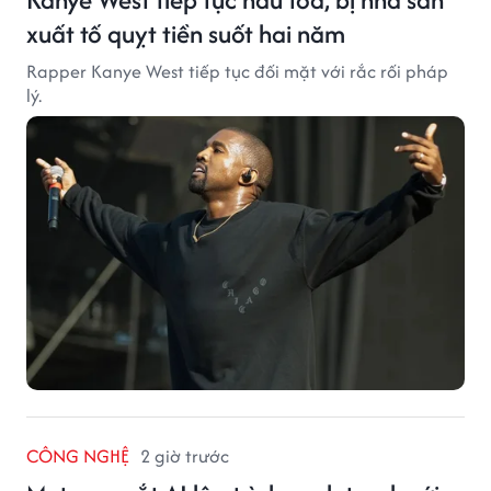
xuất tố quỵt tiền suốt hai năm
Rapper Kanye West tiếp tục đối mặt với rắc rối pháp
lý.
CÔNG NGHỆ
2 giờ trước