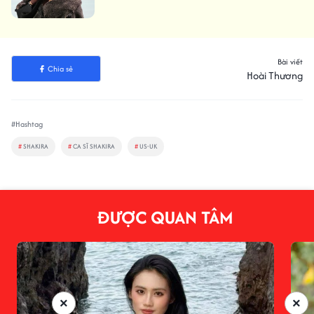
Bài viết
Chia sẻ
Hoài Thương
#Hashtag
#
SHAKIRA
#
CA SĨ SHAKIRA
#
US-UK
ĐƯỢC QUAN TÂM
×
×