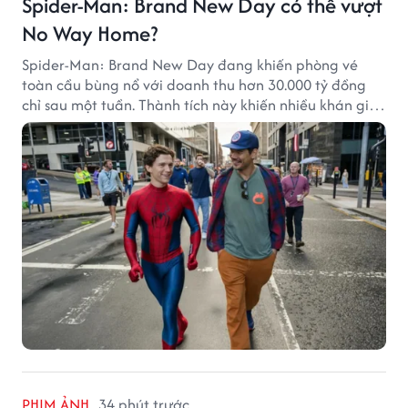
Spider-Man: Brand New Day có thể vượt
No Way Home?
Spider-Man: Brand New Day đang khiến phòng vé
toàn cầu bùng nổ với doanh thu hơn 30.000 tỷ đồng
chỉ sau một tuần. Thành tích này khiến nhiều khán giả
đặt câu hỏi liệu bộ phim mới của Tom Holland có thể
phá kỷ lục mà No Way Home từng thiết lập hay không.
PHIM ẢNH
34 phút trước