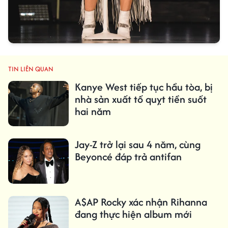
TIN LIÊN QUAN
Kanye West tiếp tục hầu tòa, bị
nhà sản xuất tố quỵt tiền suốt
hai năm
Jay-Z trở lại sau 4 năm, cùng
Beyoncé đáp trả antifan
A$AP Rocky xác nhận Rihanna
đang thực hiện album mới