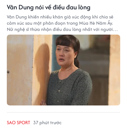
Vân Dung nói về điều đau lòng
Vân Dung khiến nhiều khán giả xúc động khi chia sẻ
cảm xúc sau một phân đoạn trong Mùa Hè Năm Ấy.
Nữ nghệ sĩ thừa nhận điều đau lòng nhất với người
mẹ không phải sự nghèo khó, mà là khi các con phải
chứng kiến những tổn thương trong chính ngôi nhà
của mình.
SAO SPORT
37 phút trước