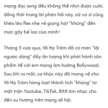
mạng đọc xong đều không thể nhịn được cười,
đồng thời trong lời phản hồi này, nữ ca sĩ cũng
khéo léo flex nhẹ về giọng hát "khủng" đến
mức gây bể loa của mình!
Tháng 5 vừa qua, Võ Hạ Trâm đã có màn "lội
ngược dòng" đầy ấn tượng khi phát hành sản
phẩm
Về với em
mang âm hưởng Bollywood.
Sau khi ra mắt, ca khúc này đã mang về cho
Võ Hạ Trâm hàng loạt thành tích "khủng" từ
mặt trận Youtube, TikTok, BXH âm nhạc cho
đến xu hướng trên mạng xã hội.