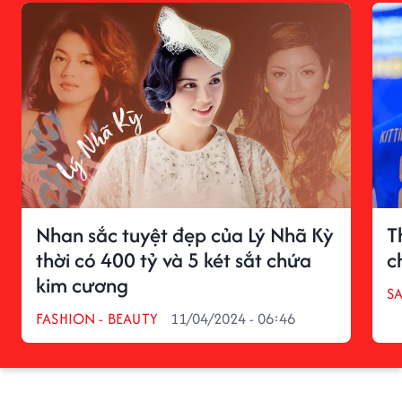
Nhan sắc tuyệt đẹp của Lý Nhã Kỳ
T
thời có 400 tỷ và 5 két sắt chứa
c
kim cương
S
FASHION - BEAUTY
11/04/2024 - 06:46