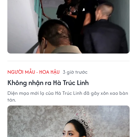
NGƯỜI MẪU - HOA HẬU
3 giờ trước
Không nhận ra Hà Trúc Linh
Diện mạo mới lạ của Hà Trúc Linh đã gây xôn xao bàn
tán.