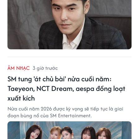
ÂM NHẠC
3 giờ trước
SM tung 'át chủ bài' nửa cuối năm:
Taeyeon, NCT Dream, aespa đồng loạt
xuất kích
Nửa cuối năm 2026 được kỳ vọng sẽ tiếp tục là giai
đoạn bùng nổ của SM Entertainment.