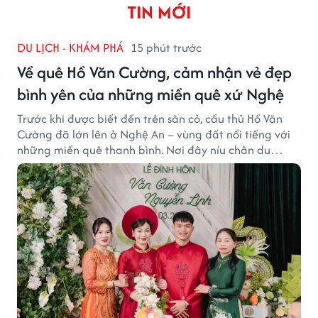
TIN MỚI
DU LỊCH - KHÁM PHÁ
15 phút trước
Về quê Hồ Văn Cường, cảm nhận vẻ đẹp
bình yên của những miền quê xứ Nghệ
Trước khi được biết đến trên sân cỏ, cầu thủ Hồ Văn
Cường đã lớn lên ở Nghệ An – vùng đất nổi tiếng với
những miền quê thanh bình. Nơi đây níu chân du
khách bằng cánh đồng xanh, làng quê yên ả và nhịp
sống chậm đầy bình yên.