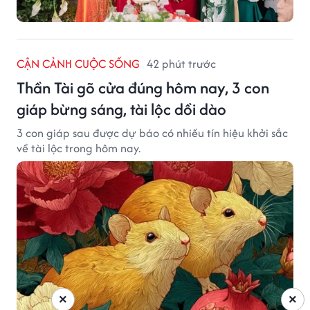
CẬN CẢNH CUỘC SỐNG
42 phút trước
Thần Tài gõ cửa đúng hôm nay, 3 con
giáp bừng sáng, tài lộc dồi dào
3 con giáp sau được dự báo có nhiều tín hiệu khởi sắc
về tài lộc trong hôm nay.
×
×