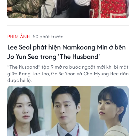
PHIM ẢNH
50 phút trước
Lee Seol phát hiện Namkoong Min ở bên
Jo Yun Seo trong 'The Husband'
“The Husband” tập 9 mở ra bước ngoặt mới khi bí mật
giữa Kang Tae Joo, Go Se Yoon và Cha Myung Hee dần
được hé lộ.