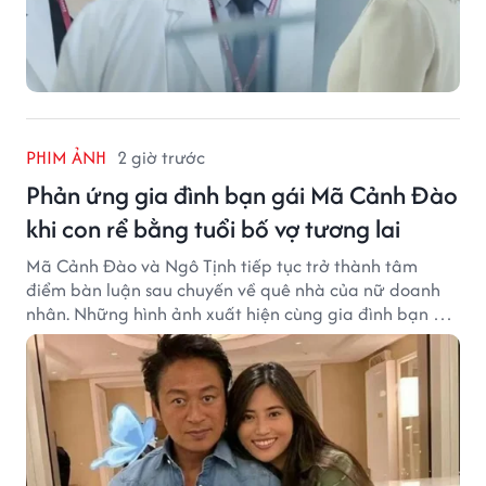
PHIM ẢNH
2 giờ trước
Phản ứng gia đình bạn gái Mã Cảnh Đào
khi con rể bằng tuổi bố vợ tương lai
Mã Cảnh Đào và Ngô Tịnh tiếp tục trở thành tâm
điểm bàn luận sau chuyến về quê nhà của nữ doanh
nhân. Những hình ảnh xuất hiện cùng gia đình bạn gái
Mã Cảnh Đào đang thu hút sự quan tâm trên mạng
xã hội.