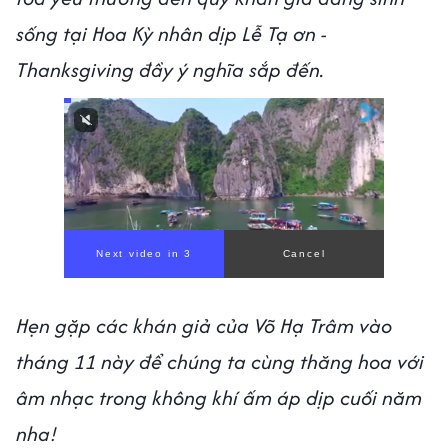
sống tại Hoa Kỳ nhân dịp Lễ Tạ ơn -
Thanksgiving đầy ý nghĩa sắp đến.
Next video in 1
Cancel
Hẹn gặp các khán giả của Võ Hạ Trâm vào
tháng 11 này để chúng ta cùng thăng hoa với
âm nhạc trong không khí ấm áp dịp cuối năm
nha!