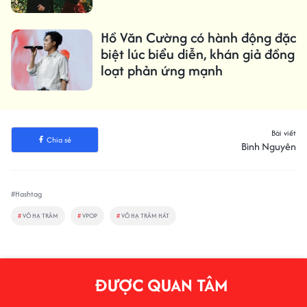
Hồ Văn Cường có hành động đặc
biệt lúc biểu diễn, khán giả đồng
loạt phản ứng mạnh
Bài viết
Chia sẻ
Bình Nguyên
#Hashtag
#
VÕ HẠ TRÂM
#
VPOP
#
VÕ HẠ TRÂM HÁT
ĐƯỢC QUAN TÂM