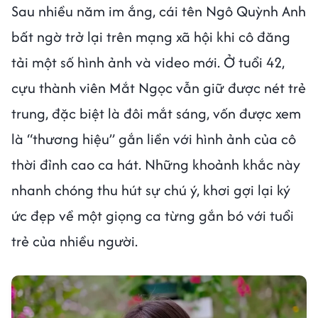
Sau nhiều năm im ắng, cái tên Ngô Quỳnh Anh
bất ngờ trở lại trên mạng xã hội khi cô đăng
tải một số hình ảnh và video mới. Ở tuổi 42,
cựu thành viên Mắt Ngọc vẫn giữ được nét trẻ
trung, đặc biệt là đôi mắt sáng, vốn được xem
là “thương hiệu” gắn liền với hình ảnh của cô
thời đỉnh cao ca hát. Những khoảnh khắc này
nhanh chóng thu hút sự chú ý, khơi gợi lại ký
ức đẹp về một giọng ca từng gắn bó với tuổi
trẻ của nhiều người.