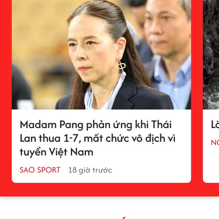
Madam Pang phản ứng khi Thái
L
Lan thua 1-7, mất chức vô địch vì
N
tuyển Việt Nam
SAO SPORT
18 giờ trước