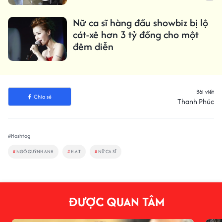
Nữ ca sĩ hàng đầu showbiz bị lộ
cát-xê hơn 3 tỷ đồng cho một
đêm diễn
Bài viết
Chia sẻ
Thanh Phúc
#Hashtag
#
NGÔ QUỲNH ANH
#
H.A.T
#
NỮ CA SĨ
ĐƯỢC QUAN TÂM