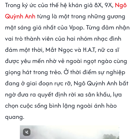
Trong ký ức của thế hệ khán giả 8X, 9X,
Ngô
Quỳnh Anh
từng là một trong những gương
mặt sáng giá nhất của Vpop. Từng đảm nhận
vai trò thành viên của hai nhóm nhạc đình
đám một thời, Mắt Ngọc và H.A.T, nữ ca sĩ
được yêu mến nhờ vẻ ngoài ngọt ngào cùng
giọng hát trong trẻo. Ở thời điểm sự nghiệp
đang ở giai đoạn rực rỡ, Ngô Quỳnh Anh bất
ngờ đưa ra quyết định rời xa sân khấu, lựa
chọn cuộc sống bình lặng ngoài ánh hào
quang.