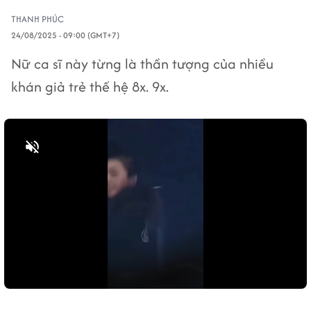
THANH PHÚC
24/08/2025 - 09:00 (GMT+7)
Nữ ca sĩ này từng là thần tượng của nhiều
khán giả trẻ thế hệ 8x. 9x.
Bật tiếng