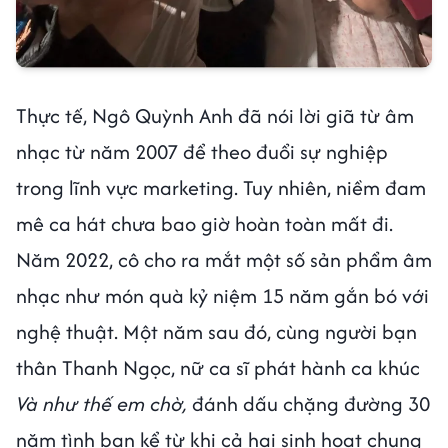
Thực tế, Ngô Quỳnh Anh đã nói lời giã từ âm
nhạc từ năm 2007 để theo đuổi sự nghiệp
trong lĩnh vực marketing. Tuy nhiên, niềm đam
mê ca hát chưa bao giờ hoàn toàn mất đi.
Năm 2022, cô cho ra mắt một số sản phẩm âm
nhạc như món quà kỷ niệm 15 năm gắn bó với
nghệ thuật. Một năm sau đó, cùng người bạn
thân Thanh Ngọc, nữ ca sĩ phát hành ca khúc
Và như thế em chờ,
đánh dấu chặng đường 30
năm tình bạn kể từ khi cả hai sinh hoạt chung