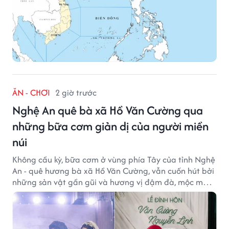
ĂN - CHƠI
2 giờ trước
Nghệ An quê bà xã Hồ Văn Cường qua
những bữa cơm giản dị của người miền
núi
Không cầu kỳ, bữa cơm ở vùng phía Tây của tỉnh Nghệ
An - quê hương bà xã Hồ Văn Cường, vẫn cuốn hút bởi
những sản vật gần gũi và hương vị đậm đà, mộc mạc
của núi rừng.