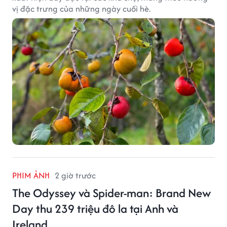
vị đặc trưng của những ngày cuối hè.
PHIM ẢNH
2 giờ trước
The Odyssey và Spider-man: Brand New
Day thu 239 triệu đô la tại Anh và
Ireland