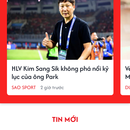
HLV Kim Sang Sik không phá nổi kỷ
V
lục của ông Park
M
SAO SPORT
2 giờ trước
D
TIN MỚI