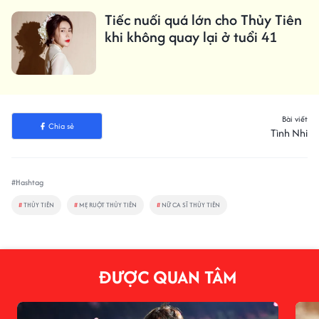
Tiếc nuối quá lớn cho Thủy Tiên
khi không quay lại ở tuổi 41
Bài viết
Chia sẻ
Tình Nhi
#Hashtag
#
THỦY TIÊN
#
MẸ RUỘT THỦY TIÊN
#
NỮ CA SĨ THỦY TIÊN
ĐƯỢC QUAN TÂM