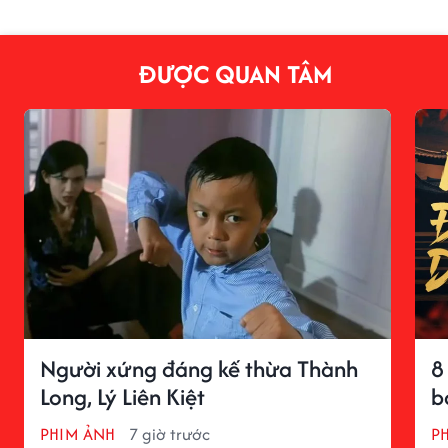
ĐƯỢC QUAN TÂM
Người xứng đáng kế thừa Thành
8
Long, Lý Liên Kiệt
b
PHIM ẢNH
7 giờ trước
P