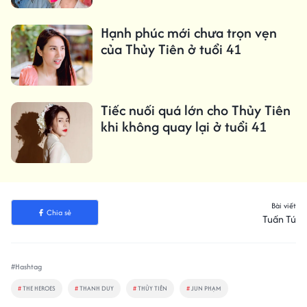
Hạnh phúc mới chưa trọn vẹn
của Thủy Tiên ở tuổi 41
Tiếc nuối quá lớn cho Thủy Tiên
khi không quay lại ở tuổi 41
Bài viết
Chia sẻ
Tuấn Tú
#Hashtag
#
THE HEROES
#
THANH DUY
#
THỦY TIÊN
#
JUN PHẠM