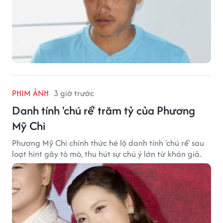
PHIM ẢNH
3 giờ trước
Danh tính 'chú rể' trăm tỷ của Phương
Mỹ Chi
Phương Mỹ Chi chính thức hé lộ danh tính 'chú rể' sau
loạt hint gây tò mò, thu hút sự chú ý lớn từ khán giả.