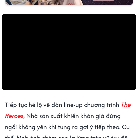
Tiếp tục hé lộ về dàn line-up chương trình
The
Heroe
s
, Nhà sản xuất khiến khán giả đứng
ngồi không yên khi tung ra gợi ý tiếp theo. Cụ
thể,
hình ảnh chòm sao lơ lửng trên vũ trụ
đã