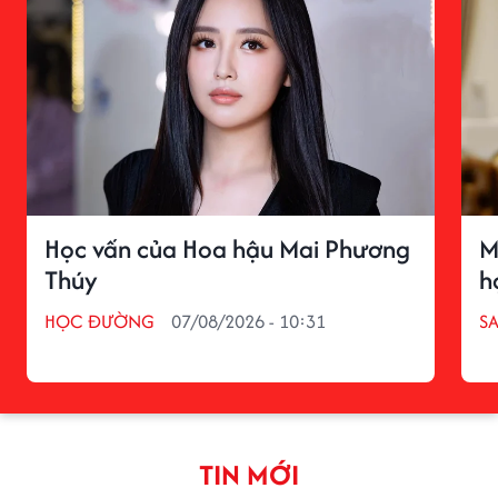
Học vấn của Hoa hậu Mai Phương
M
Thúy
h
HỌC ĐƯỜNG
07/08/2026 - 10:31
S
TIN MỚI