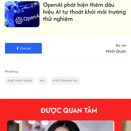
OpenAI phát hiện thêm dấu
hiệu AI tự thoát khỏi môi trường
thử nghiệm
Bài viết
Chia sẻ
Minh Quân
#Hashtag
#
QUỶ NHẬP TRÀNG
#
AI
#
TRÍ TUỆ NHÂN TẠO
ĐƯỢC QUAN TÂM