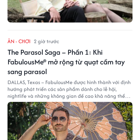
ĂN - CHƠI
2 giờ trước
The Parasol Saga – Phần 1: Khi
FabulousMe® mở rộng từ quạt cầm tay
sang parasol
DALLAS, Texas – FabulousMe được hình thành với định
hướng phát triển các sản phẩm dành cho lễ hội,
nightlife và những không gian đề cao khả năng thể
hiện bản thân. Trong quá trình xây dựng thương hiệu,
quạt cầm tay trở thành dòng sản phẩm tạo được
thành công ban đầu, giúp FabulousMe từng bước mở
rộng mức độ hiện diện trên thị trường.