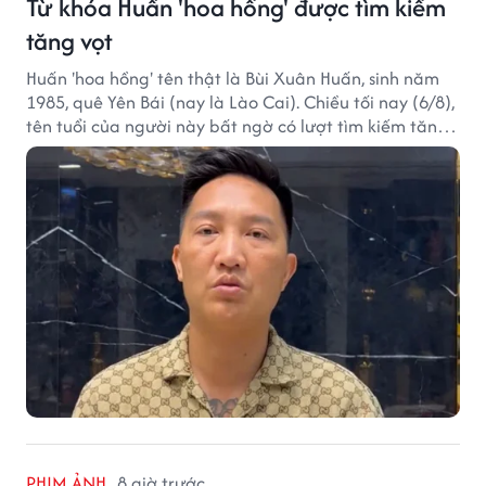
Từ khóa Huấn 'hoa hồng' được tìm kiếm
tăng vọt
Huấn 'hoa hồng' tên thật là Bùi Xuân Huấn, sinh năm
1985, quê Yên Bái (nay là Lào Cai). Chiều tối nay (6/8),
tên tuổi của người này bất ngờ có lượt tìm kiếm tăng
vọt.
PHIM ẢNH
8 giờ trước