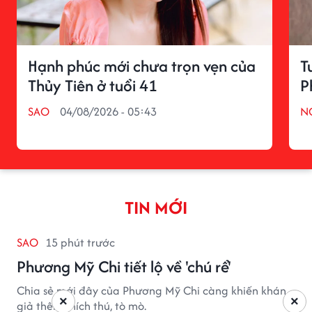
Hạnh phúc mới chưa trọn vẹn của
T
Thủy Tiên ở tuổi 41
P
SAO
04/08/2026 - 05:43
N
TIN MỚI
SAO
15 phút trước
Phương Mỹ Chi tiết lộ về 'chú rể'
Chia sẻ mới đây của Phương Mỹ Chi càng khiến khán
×
×
giả thêm thích thú, tò mò.