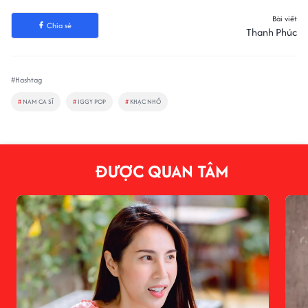
Bài viết
Chia sẻ
Thanh Phúc
#Hashtag
#
NAM CA SĨ
#
IGGY POP
#
KHẠC NHỔ
ĐƯỢC QUAN TÂM