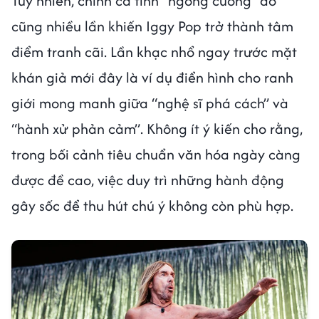
Tuy nhiên, chính cá tính “ngông cuồng” đó
cũng nhiều lần khiến Iggy Pop trở thành tâm
điểm tranh cãi. Lần khạc nhổ ngay trước mặt
khán giả mới đây là ví dụ điển hình cho ranh
giới mong manh giữa “nghệ sĩ phá cách” và
“hành xử phản cảm”. Không ít ý kiến cho rằng,
trong bối cảnh tiêu chuẩn văn hóa ngày càng
được đề cao, việc duy trì những hành động
gây sốc để thu hút chú ý không còn phù hợp.