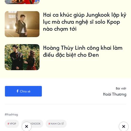
Hai ca khúc giúp Jungkook lập kỷ
lục mà chưa nghệ sĩ solo Kpop
nào chạm tới
Hoàng Thùy Linh công khai làm
điều đặc biệt cho Đen
Bài viết
Chia sẻ
Hoài Thương
#Hashtag
#
VPOP
#
JUNGKOOK
#
NAM CA SĨ
×
×