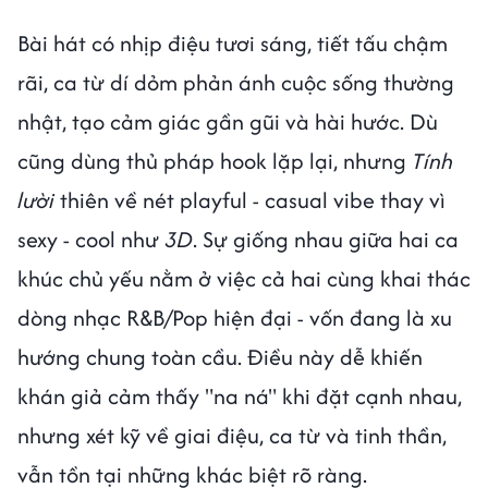
Bài hát có nhịp điệu tươi sáng, tiết tấu chậm
rãi, ca từ dí dỏm phản ánh cuộc sống thường
nhật, tạo cảm giác gần gũi và hài hước. Dù
cũng dùng thủ pháp hook lặp lại, nhưng
Tính
lười
thiên về nét playful - casual vibe thay vì
sexy - cool như
3D
. Sự giống nhau giữa hai ca
khúc chủ yếu nằm ở việc cả hai cùng khai thác
dòng nhạc R&B/Pop hiện đại - vốn đang là xu
hướng chung toàn cầu. Điều này dễ khiến
khán giả cảm thấy "na ná" khi đặt cạnh nhau,
nhưng xét kỹ về giai điệu, ca từ và tinh thần,
vẫn tồn tại những khác biệt rõ ràng.