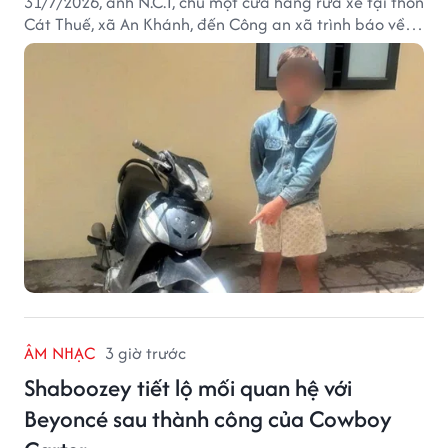
31/7/2026, anh N.C.T, chủ một cửa hàng rửa xe tại thôn
Cát Thuế, xã An Khánh, đến Công an xã trình báo về
việc bị mất trộm chiếc xe máy Honda Wave. Trong cốp
xe còn có nhiều giấy tờ cá nhân và khoảng 1,2 triệu
đồng tiền mặt.
ÂM NHẠC
3 giờ trước
Shaboozey tiết lộ mối quan hệ với
Beyoncé sau thành công của Cowboy