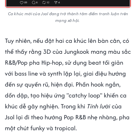
Ca khúc mới của Jsol đang trở thành tâm điểm tranh luận trên
mạng xã hội.
Tuy nhiên, nếu đặt hai ca khúc lên bàn cân, có
thể thấy rằng 3D của Jungkook mang màu sắc
R&B/Pop pha Hip-hop, sử dụng beat tối giản
với bass line và synth lặp lại, giai điệu hướng
đến sự quyến rũ, hiện đại. Phần hook ngắn,
dồn dập, tạo hiệu ứng "catchy loop" khiến ca
khúc dễ gây nghiện. Trong khi
Tính lười
của
Jsol lại đi theo hướng Pop R&B nhẹ nhàng, pha
một chút funky và tropical.