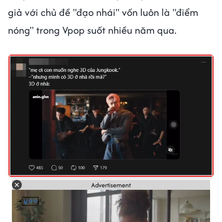
giả với chủ đề "đạo nhái" vốn luôn là "điểm
nóng" trong Vpop suốt nhiều năm qua.
Advertisement