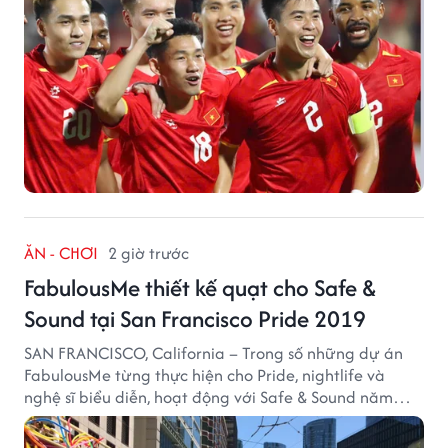
ĂN - CHƠI
2 giờ trước
FabulousMe thiết kế quạt cho Safe &
Sound tại San Francisco Pride 2019
SAN FRANCISCO, California – Trong số những dự án
FabulousMe từng thực hiện cho Pride, nightlife và
nghệ sĩ biểu diễn, hoạt động với Safe & Sound năm
2019 mang một bối cảnh khác biệt. Safe & Sound là tổ
chức phi lợi nhuận tại San Francisco hoạt động trong