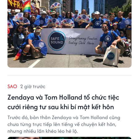
lĩnh vực phòng ngừa bạo hành trẻ em, hỗ trợ gia đình
và xây dựng môi trường an toàn cho trẻ em.
SAO
2 giờ trước
Zendaya và Tom Holland tổ chức tiệc
cưới riêng tư sau khi bí mật kết hôn
Trước đó, bản thân Zendaya và Tom Holland cũng
chưa từng trực tiếp lên tiếng về chuyện kết hôn,
nhưng nhiều lần khéo léo hé lộ.