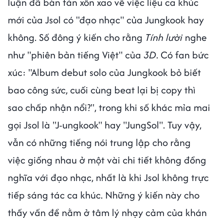
luận đã bàn tán xôn xao về việc liệu ca khúc
mới của Jsol có "đạo nhạc" của Jungkook hay
không. Số đông ý kiến cho rằng
Tính lười
nghe
như "phiên bản tiếng Việt" của
3D
. Có fan bức
xúc: "Album debut solo của Jungkook bỏ biết
bao công sức, cuối cùng beat lại bị copy thì
sao chấp nhận nổi?", trong khi số khác mỉa mai
gọi Jsol là "J-ungkook" hay "JungSol". Tuy vậy,
vẫn có những tiếng nói trung lập cho rằng
việc giống nhau ở một vài chi tiết không đồng
nghĩa với đạo nhạc, nhất là khi Jsol không trực
tiếp sáng tác ca khúc. Những ý kiến này cho
thấy vấn đề nằm ở tâm lý nhạy cảm của khán