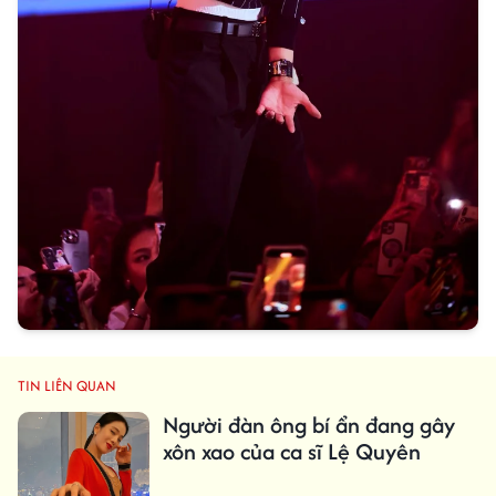
TIN LIÊN QUAN
Người đàn ông bí ẩn đang gây
xôn xao của ca sĩ Lệ Quyên