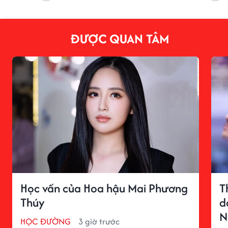
ĐƯỢC QUAN TÂM
Học vấn của Hoa hậu Mai Phương
T
Thúy
d
N
HỌC ĐƯỜNG
3 giờ trước