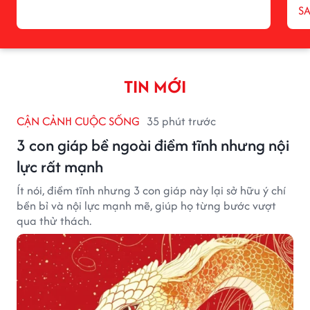
S
TIN MỚI
CẬN CẢNH CUỘC SỐNG
35 phút trước
3 con giáp bề ngoài điềm tĩnh nhưng nội
lực rất mạnh
Ít nói, điềm tĩnh nhưng 3 con giáp này lại sở hữu ý chí
bền bỉ và nội lực mạnh mẽ, giúp họ từng bước vượt
qua thử thách.