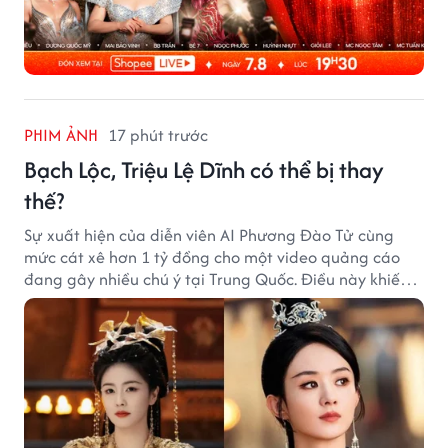
PHIM ẢNH
17 phút trước
Bạch Lộc, Triệu Lệ Dĩnh có thể bị thay
thế?
Sự xuất hiện của diễn viên AI Phương Đào Tử cùng
mức cát xê hơn 1 tỷ đồng cho một video quảng cáo
đang gây nhiều chú ý tại Trung Quốc. Điều này khiến
không ít người đặt câu hỏi liệu những ngôi sao hàng
đầu như Bạch Lộc, Triệu Lệ Dĩnh có thể bị thay thế
trong tương lai.