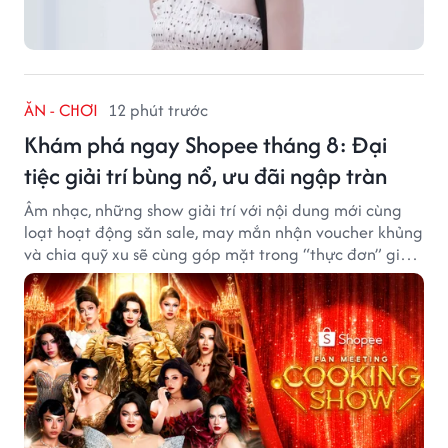
ĂN - CHƠI
12 phút trước
Khám phá ngay Shopee tháng 8: Đại
tiệc giải trí bùng nổ, ưu đãi ngập tràn
Âm nhạc, những show giải trí với nội dung mới cùng
loạt hoạt động săn sale, may mắn nhận voucher khủng
và chia quỹ xu sẽ cùng góp mặt trong “thực đơn” giải
trí cuối tuần trên Shopee, diễn ra liên tiếp vào ngày
7/8 và 8/8.