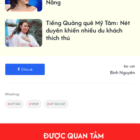
Nẵng
Tiếng Quảng quê Mỹ Tâm: Nét
duyên khiến nhiều du khách
thích thú
Bài viết
Chia sẻ
Bình Nguyên
#Hashtag
#
MỸ TÂM
#
VPOP
#
MỸ TÂM HÁT
ĐƯỢC QUAN TÂM