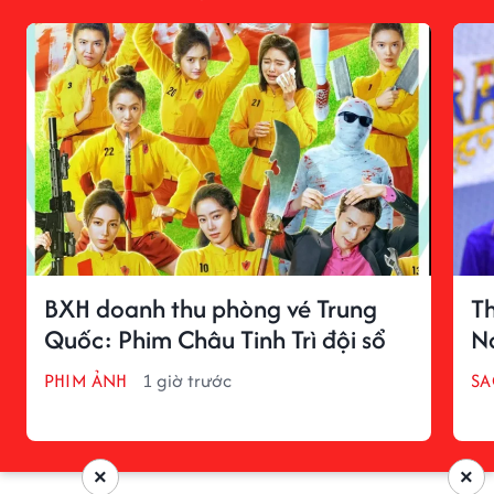
BXH doanh thu phòng vé Trung
Th
Quốc: Phim Châu Tinh Trì đội sổ
Na
PHIM ẢNH
1 giờ trước
SA
×
×