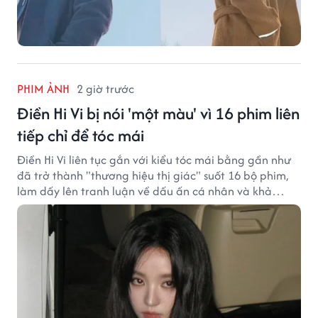
PHIM ẢNH
2 giờ trước
Điền Hi Vi bị nói 'một màu' vì 16 phim liên
tiếp chỉ để tóc mái
Điền Hi Vi liên tục gắn với kiểu tóc mái bằng gần như
đã trở thành "thương hiệu thị giác" suốt 16 bộ phim,
làm dấy lên tranh luận về dấu ấn cá nhân và khả
năng biến hóa trên màn ảnh.