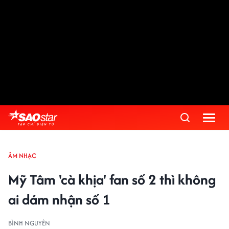
ÂM NHẠC
Mỹ Tâm 'cà khịa' fan số 2 thì không
ai dám nhận số 1
BÌNH NGUYÊN