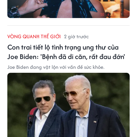
VÒNG QUANH THẾ GIỚI
2 giờ trước
Con trai tiết lộ tình trạng ung thư của
Joe Biden: 'Bệnh đã di căn, rất đau đớn'
Joe Biden đang vật lộn với vấn đề sức khỏe.