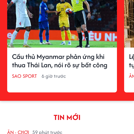
Cầu thủ Myanmar phản ứng khi
L
thua Thái Lan, nói rõ sự bất công
t
SAO SPORT
6 giờ trước
Â
TIN MỚI
ĂN - CHƠI
59 phút trước