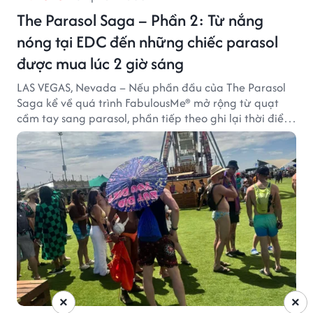
The Parasol Saga – Phần 2: Từ nắng
nóng tại EDC đến những chiếc parasol
được mua lúc 2 giờ sáng
LAS VEGAS, Nevada – Nếu phần đầu của The Parasol
Saga kể về quá trình FabulousMe® mở rộng từ quạt
cầm tay sang parasol, phần tiếp theo ghi lại thời điểm
sản phẩm được thị trường đón nhận và dần vượt khỏi
công năng che nắng thông thường.
×
×