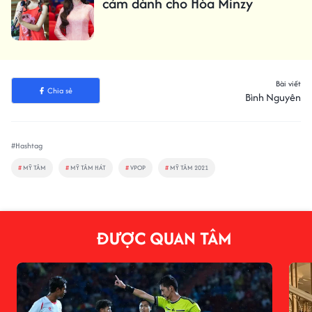
cảm dành cho Hòa Minzy
Bài viết
Chia sẻ
Bình Nguyên
#Hashtag
#
MỸ TÂM
#
MỸ TÂM HÁT
#
VPOP
#
MỸ TÂM 2021
ĐƯỢC QUAN TÂM