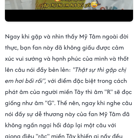
Ngay khi gặp và nhìn thấy Mỹ Tâm ngoài đời
thực, bạn fan này đã không giấu được cảm
xúc vui sướng và hạnh phúc của mình và thốt
lên câu nói đầy bẻn lẻn:
"Thật sự thì gặp chị
em hơi bối rối",
với điểm đặc biệt trong cách
phát âm của người miền Tây thì âm "R" sẽ đọc
giống như âm "G". Thế nên, ngay khi nghe câu
nói đầy sự dễ thương này của fan Mỹ Tâm đã
không ngần ngại hồi đáp lại một câu với
giọng điệu "rặc" miền Tây khiến ai nấy đều