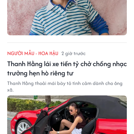
NGƯỜI MẪU - HOA HẬU
2 giờ trước
Thanh Hằng lái xe tiền tỷ chở chồng nhạc
trưởng hẹn hò riêng tư
Thanh Hằng thoải mái bày tỏ tình cảm dành cho ông
xã.