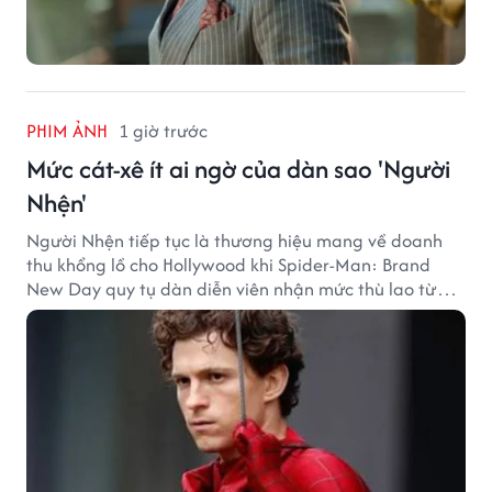
PHIM ẢNH
1 giờ trước
Mức cát-xê ít ai ngờ của dàn sao 'Người
Nhện'
Người Nhện tiếp tục là thương hiệu mang về doanh
thu khổng lồ cho Hollywood khi Spider-Man: Brand
New Day quy tụ dàn diễn viên nhận mức thù lao từ
hàng chục đến hàng trăm tỷ đồng. Thành công phòng
vé của bộ phim cũng giúp nhiều ngôi sao sở hữu khoản
thu nhập đáng mơ ước.