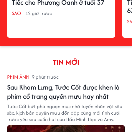
Tiếc cho Phương Oanh ở tuổi 37
T
6
SAO
12 giờ trước
S
TIN MỚI
PHIM ẢNH
9 phút trước
Sau Khom Lưng, Tước Cốt được khen là
phim cổ trang quyền mưu hay nhất
Tước Cốt bứt phá ngoạn mục nhờ tuyến nhân vật sâu
sắc, kịch bản quyền mưu dồn dập cùng mối tình cưới
trước yêu sau cuốn hút của Hầu Minh Hạo và Amy.