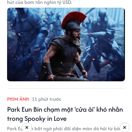
hút của bom tấn nghìn tỷ USD.
PHIM ẢNH
11 phút trước
Park Eun Bin chạm mặt 'cửa ải' khó nhằn
trong Spooky in Love
×
×
Park Eun Bin bất ngờ phải đối diện màn dò hỏi từ bà