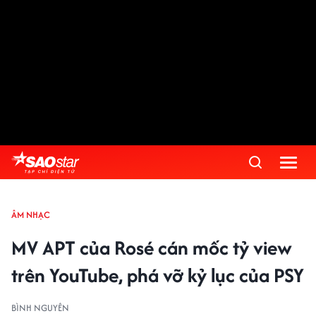
ÂM NHẠC
MV APT của Rosé cán mốc tỷ view
trên YouTube, phá vỡ kỷ lục của PSY
BÌNH NGUYÊN