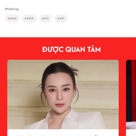
#Hashtag
#
ROSE
#
KPOP
#
PSY
#
APT
ĐƯỢC QUAN TÂM