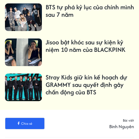
BTS tự phá kỷ lục của chính mình
sau 7 năm
Jisoo bật khóc sau sự kiện kỷ
niệm 10 năm của BLACKPINK
Stray Kids giữ kín kế hoạch dự
GRAMMY sau quyết định gây
chấn động của BTS
Bài viết
Chia sẻ
Bình Nguyên