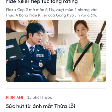
Fide Killer tiếp tục tăng rating
Flex x Cop 2 mở màn 6,1%, vượt mùa 1 nhưng vẫn
thua A Bona Fide Killer của Gong Hyo Jin với 8,3%.
PHIM ẢNH
15 phút trước
Sức hút từ ánh mắt Thừa Lỗi