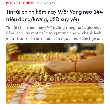
BĐS - TÀI CHÍNH
2 giờ trước
Tin tài chính hôm nay 9/8: Vàng neo 144
triệu đồng/lượng, USD suy yếu
Tin tài chính hôm nay (9/8), vàng trong nước giữ mặt
bằng cao sau một tuần tăng mạnh nhưng chênh lệch
mua - bán khiến lợi nhuận của người mua còn hạn chế,
trong khi USD chịu sức ép sau dữ liệu việc làm Mỹ gây
thất vọng.