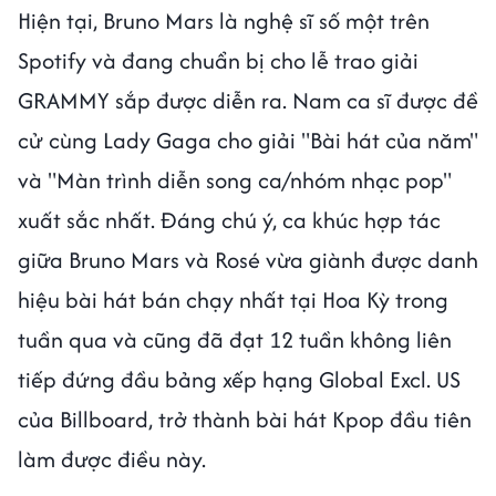
Hiện tại, Bruno Mars là nghệ sĩ số một trên
Spotify và đang chuẩn bị cho lễ trao giải
GRAMMY sắp được diễn ra. Nam ca sĩ được đề
cử cùng Lady Gaga cho giải "Bài hát của năm"
và "Màn trình diễn song ca/nhóm nhạc pop"
xuất sắc nhất. Đáng chú ý, ca khúc hợp tác
giữa Bruno Mars và Rosé vừa giành được danh
hiệu bài hát bán chạy nhất tại Hoa Kỳ trong
tuần qua và cũng đã đạt 12 tuần không liên
tiếp đứng đầu bảng xếp hạng Global Excl. US
của Billboard, trở thành bài hát Kpop đầu tiên
làm được điều này.