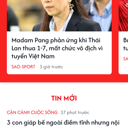
Madam Pang phản ứng khi Thái
B
Lan thua 1-7, mất chức vô địch vì
t
tuyển Việt Nam
S
SAO SPORT
3 giờ trước
TIN MỚI
CẬN CẢNH CUỘC SỐNG
37 phút trước
3 con giáp bề ngoài điềm tĩnh nhưng nội