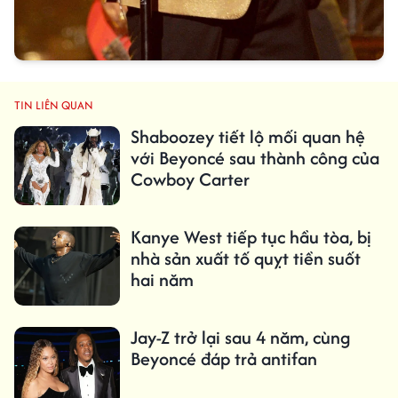
TIN LIÊN QUAN
Shaboozey tiết lộ mối quan hệ
với Beyoncé sau thành công của
Cowboy Carter
Kanye West tiếp tục hầu tòa, bị
nhà sản xuất tố quỵt tiền suốt
hai năm
Jay-Z trở lại sau 4 năm, cùng
Beyoncé đáp trả antifan