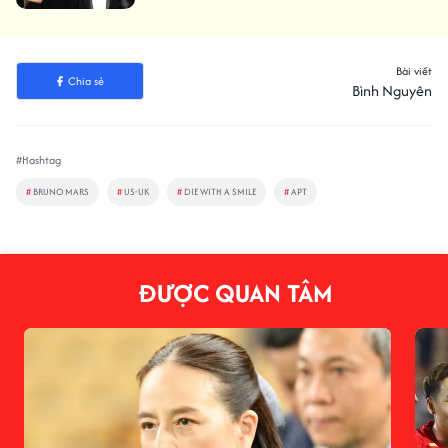
Bài viết
Chia sẻ
Bình Nguyên
#Hashtag
#
BRUNO MARS
#
US-UK
#
DIE WITH A SMILE
#
APT
ĐƯỢC QUAN TÂM