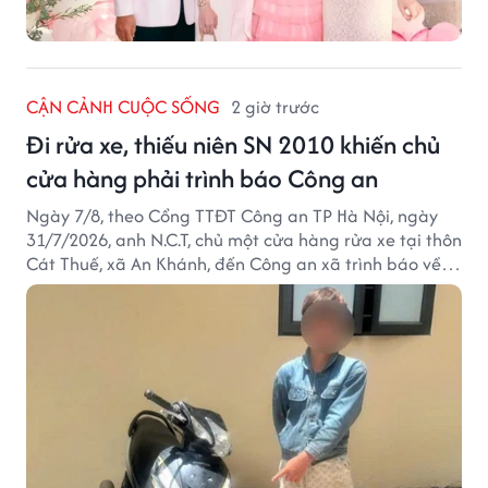
CẬN CẢNH CUỘC SỐNG
2 giờ trước
Đi rửa xe, thiếu niên SN 2010 khiến chủ
cửa hàng phải trình báo Công an
Ngày 7/8, theo Cổng TTĐT Công an TP Hà Nội, ngày
31/7/2026, anh N.C.T, chủ một cửa hàng rửa xe tại thôn
Cát Thuế, xã An Khánh, đến Công an xã trình báo về
việc bị mất trộm chiếc xe máy Honda Wave. Trong cốp
xe còn có nhiều giấy tờ cá nhân và khoảng 1,2 triệu
đồng tiền mặt.