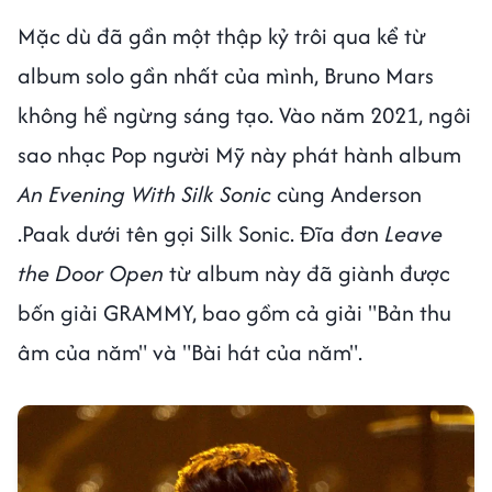
Mặc dù đã gần một thập kỷ trôi qua kể từ
album solo gần nhất của mình, Bruno Mars
không hề ngừng sáng tạo. Vào năm 2021, ngôi
sao nhạc Pop người Mỹ này phát hành album
An Evening With Silk Sonic
cùng Anderson
.Paak dưới tên gọi Silk Sonic. Đĩa đơn
Leave
the Door Open
từ album này đã giành được
bốn giải GRAMMY, bao gồm cả giải "Bản thu
âm của năm" và "Bài hát của năm".