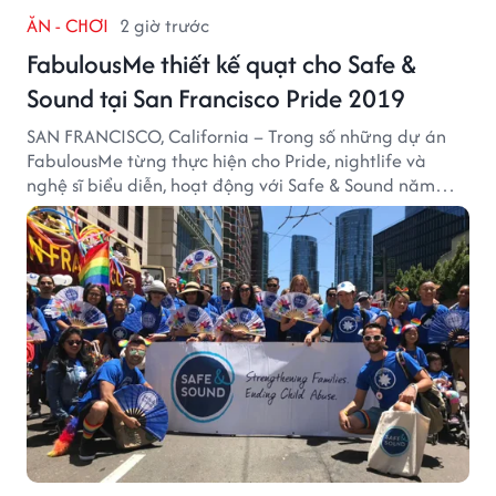
ĂN - CHƠI
2 giờ trước
FabulousMe thiết kế quạt cho Safe &
Sound tại San Francisco Pride 2019
SAN FRANCISCO, California – Trong số những dự án
FabulousMe từng thực hiện cho Pride, nightlife và
nghệ sĩ biểu diễn, hoạt động với Safe & Sound năm
2019 mang một bối cảnh khác biệt. Safe & Sound là tổ
chức phi lợi nhuận tại San Francisco hoạt động trong
lĩnh vực phòng ngừa bạo hành trẻ em, hỗ trợ gia đình
và xây dựng môi trường an toàn cho trẻ em.