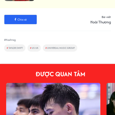
Bài viết
Chia sẻ
Hoài Thương
#Hashtag
#
TAYLOR SWIFT
#
US-UK
#
UNIVERSAL MUSIC GROUP
ĐƯỢC QUAN TÂM