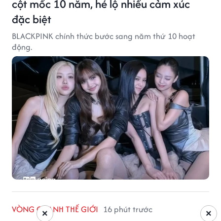
cột mốc 10 năm, hé lộ nhiều cảm xúc
đặc biệt
BLACKPINK chính thức bước sang năm thứ 10 hoạt
động.
VÒNG QUANH THẾ GIỚI
16 phút trước
×
×