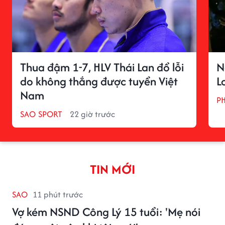
Thua đậm 1-7, HLV Thái Lan đổ lỗi
N
do không thắng được tuyển Việt
L
Nam
P
SAO SPORT
22 giờ trước
TIN MỚI
SAO
11 phút trước
Vợ kém NSND Công Lý 15 tuổi: 'Mẹ nói