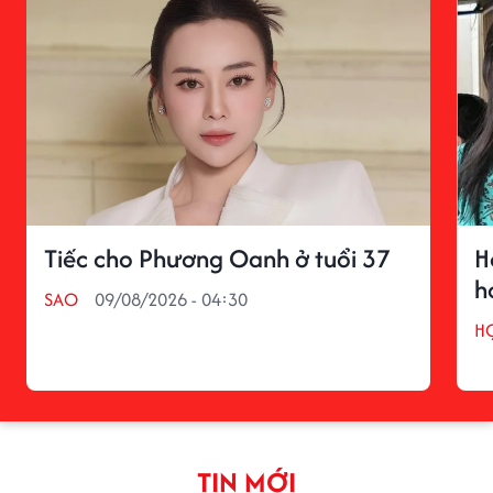
Tiếc cho Phương Oanh ở tuổi 37
H
h
SAO
09/08/2026 - 04:30
H
TIN MỚI