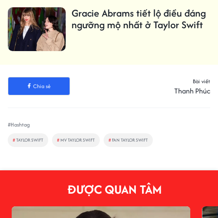
Gracie Abrams tiết lộ điều đáng
ngưỡng mộ nhất ở Taylor Swift
Bài viết
Chia sẻ
Thanh Phúc
#Hashtag
#
TAYLOR SWIFT
#
MV TAYLOR SWIFT
#
FAN TAYLOR SWIFT
ĐƯỢC QUAN TÂM