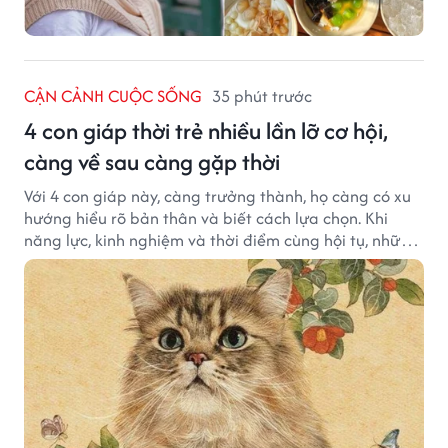
CẬN CẢNH CUỘC SỐNG
35 phút trước
4 con giáp thời trẻ nhiều lần lỡ cơ hội,
càng về sau càng gặp thời
Với 4 con giáp này, càng trưởng thành, họ càng có xu
hướng hiểu rõ bản thân và biết cách lựa chọn. Khi
năng lực, kinh nghiệm và thời điểm cùng hội tụ, những
cơ hội từng tưởng đã vuột mất có thể được thay thế
bằng những cơ hội phù hợp hơn.