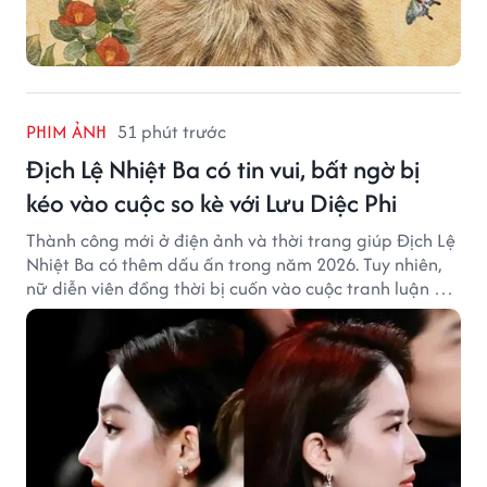
PHIM ẢNH
51 phút trước
Địch Lệ Nhiệt Ba có tin vui, bất ngờ bị
kéo vào cuộc so kè với Lưu Diệc Phi
Thành công mới ở điện ảnh và thời trang giúp Địch Lệ
Nhiệt Ba có thêm dấu ấn trong năm 2026. Tuy nhiên,
nữ diễn viên đồng thời bị cuốn vào cuộc tranh luận với
Lưu Diệc Phi dù hai ngôi sao không có mâu thuẫn công
khai.