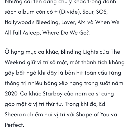
Những cái tên đáng chú ý khác trong danh
sách album còn có ÷ (Divide), Sour, SOS,
Hollywood's Bleeding, Lover, AM và When We
All Fall Asleep, Where Do We Go?.
Ở hạng mục ca khúc, Blinding Lights của The
Weeknd giữ vị trí số một, một thành tích không
gây bất ngờ khi đây là bản hit toàn cầu từng
thống trị nhiều bảng xếp hạng trong suốt năm
2020. Ca khúc Starboy của nam ca sĩ cũng
góp mặt ở vị trí thứ tư. Trong khi đó, Ed
Sheeran chiếm hai vị trí với Shape of You và
Perfect.