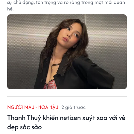
sự chủ động, tôn trọng và rõ ràng trong một mối quan
hệ.
NGƯỜI MẪU - HOA HẬU
2 giờ trước
Thanh Thuỷ khiến netizen xuýt xoa với vẻ
đẹp sắc sảo