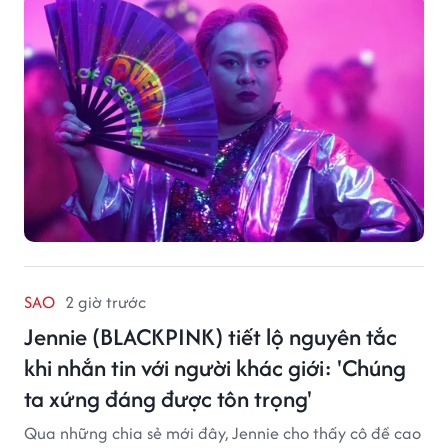
tảng LGBTQ+ GagaOOLala. FabulousMe tham gia với
vai trò nhà tài trợ chính thức, trong khi nhà sáng lập
Lan Vu đảm nhiệm vị trí executive producer.
SAO
2 giờ trước
Jennie (BLACKPINK) tiết lộ nguyên tắc
khi nhắn tin với người khác giới: 'Chúng
ta xứng đáng được tôn trọng'
Qua những chia sẻ mới đây, Jennie cho thấy cô đề cao