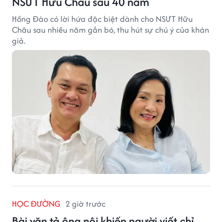
NSƯT Hữu Châu sau 40 năm
Hồng Đào có lời hứa đặc biệt dành cho NSƯT Hữu
Châu sau nhiều năm gắn bó, thu hút sự chú ý của khán
giả.
HỌC ĐƯỜNG
2 giờ trước
Bài văn tả ông nội khiến người viết chỉ