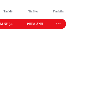
Tin Mới
Tin Hot
Tìm kiếm
M NHẠC
PHIM ẢNH
SAO SPORT