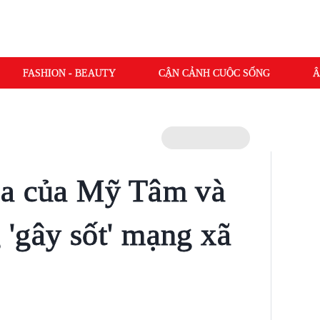
FASHION - BEAUTY
CẬN CẢNH CUỘC SỐNG
Â
ca của Mỹ Tâm và
'gây sốt' mạng xã