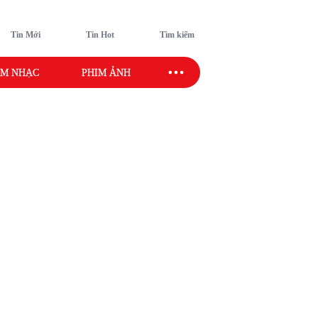
Tin Mới
Tin Hot
Tìm kiếm
M NHẠC
PHIM ẢNH
SAO SPORT