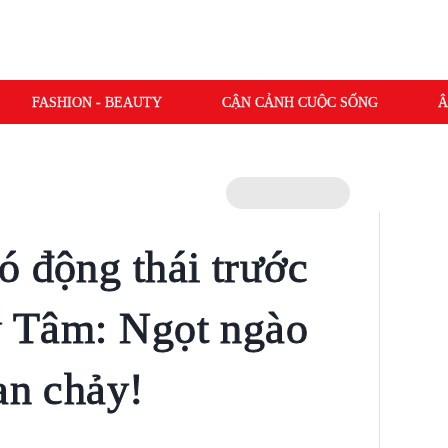
FASHION - BEAUTY
CẬN CẢNH CUỘC SỐNG
Â
ó động thái trước
Mỹ Tâm: Ngọt ngào
an chảy!