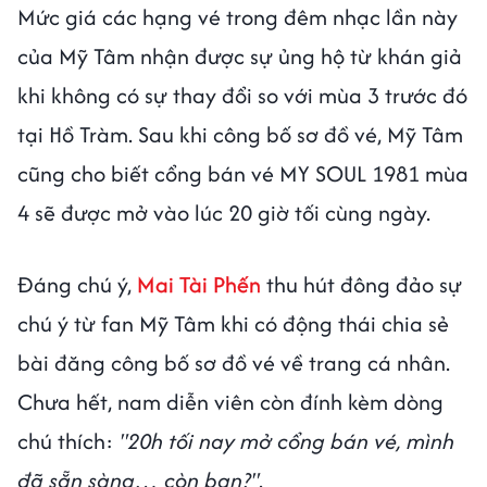
Mức giá các hạng vé trong đêm nhạc lần này
của Mỹ Tâm nhận được sự ủng hộ từ khán giả
khi không có sự thay đổi so với mùa 3 trước đó
tại Hồ Tràm. Sau khi công bố sơ đồ vé, Mỹ Tâm
cũng cho biết cổng bán vé MY SOUL 1981 mùa
4 sẽ được mở vào lúc 20 giờ tối cùng ngày.
Đáng chú ý,
Mai Tài Phến
thu hút đông đảo sự
chú ý từ fan Mỹ Tâm khi có động thái chia sẻ
bài đăng công bố sơ đồ vé về trang cá nhân.
Chưa hết, nam diễn viên còn đính kèm dòng
chú thích:
"20h tối nay mở cổng bán vé, mình
đã sẵn sàng… còn bạn?"
.