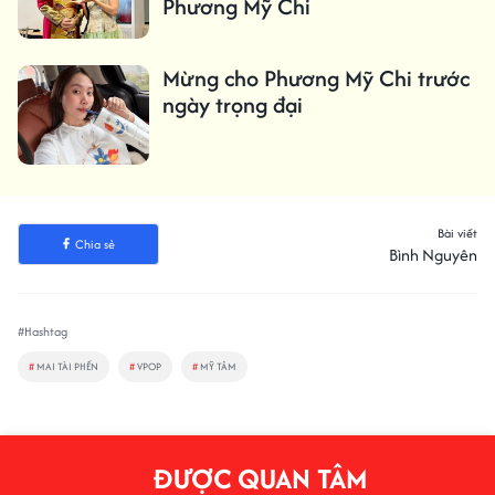
Phương Mỹ Chi
Mừng cho Phương Mỹ Chi trước
ngày trọng đại
Bài viết
Chia sẻ
Bình Nguyên
#Hashtag
#
MAI TÀI PHẾN
#
VPOP
#
MỸ TÂM
ĐƯỢC QUAN TÂM