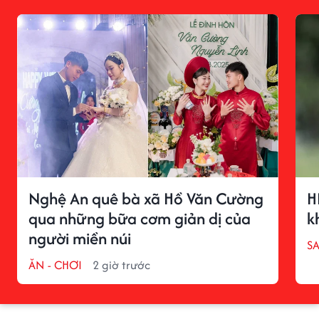
Nghệ An quê bà xã Hồ Văn Cường
H
qua những bữa cơm giản dị của
k
người miền núi
S
ĂN - CHƠI
2 giờ trước