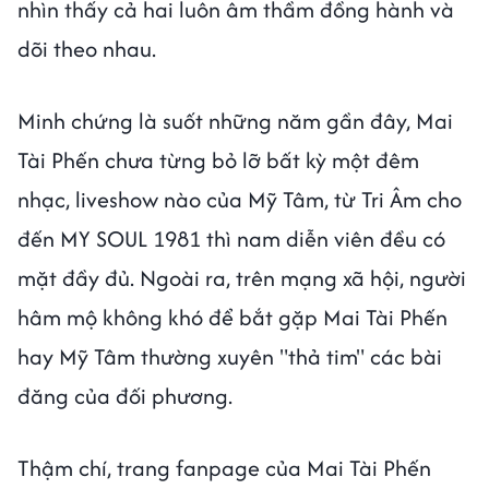
nhìn thấy cả hai luôn âm thầm đồng hành và
dõi theo nhau.
Minh chứng là suốt những năm gần đây, Mai
Tài Phến chưa từng bỏ lỡ bất kỳ một đêm
nhạc, liveshow nào của Mỹ Tâm, từ Tri Âm cho
đến MY SOUL 1981 thì nam diễn viên đều có
mặt đầy đủ. Ngoài ra, trên mạng xã hội, người
hâm mộ không khó để bắt gặp Mai Tài Phến
hay Mỹ Tâm thường xuyên "thả tim" các bài
đăng của đối phương.
Thậm chí, trang fanpage của Mai Tài Phến