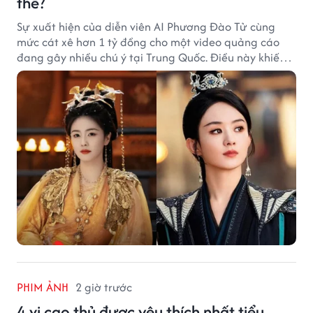
thế?
Sự xuất hiện của diễn viên AI Phương Đào Tử cùng
mức cát xê hơn 1 tỷ đồng cho một video quảng cáo
đang gây nhiều chú ý tại Trung Quốc. Điều này khiến
không ít người đặt câu hỏi liệu những ngôi sao hàng
đầu như Bạch Lộc, Triệu Lệ Dĩnh có thể bị thay thế
trong tương lai.
PHIM ẢNH
2 giờ trước
4 vị cao thủ được yêu thích nhất tiểu