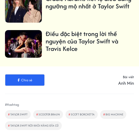
ngưỡng mộ nhất ở Taylor Swift
Điều đặc biệt trong lời thề
nguyện của Taylor Swift và
Travis Kelce
Bài viết
Chia sẻ
Anh Min
#Hashtag
#
TAYLOR SWIFT
#
SCOOTER BRAUN
#
SCOTT BORCHETTA
#
BIG MACHINE
#
TAYLOR SWIFT RỜI KHỎI HÃNG ĐĨA CŨ