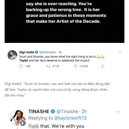
Gigi Hadid: “Scott và Scooter, các anh biết cái nào là điều đúng đắn
để làm. Taylor và người hâm mộ của cô ấy xứng đáng được chiêu
đãi âm nhạc”.