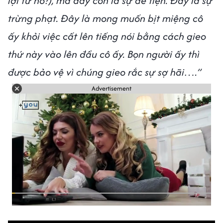
lợi từ nó?), mà đây còn là sự đê tiện. Đây là sự
trừng phạt. Đây là mong muốn bịt miệng cô
ấy khỏi việc cất lên tiếng nói bằng cách gieo
thứ này vào lên đầu cô ấy. Bọn người ấy thì
được bảo vệ vì chúng gieo rắc sự sợ hãi….”
Advertisement