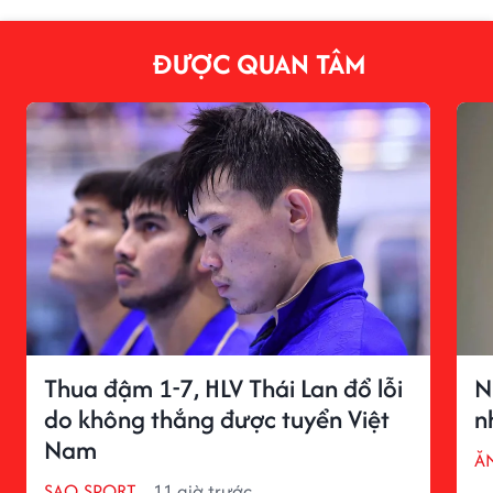
ĐƯỢC QUAN TÂM
Thua đậm 1-7, HLV Thái Lan đổ lỗi
N
do không thắng được tuyển Việt
n
Nam
ĂN
SAO SPORT
11 giờ trước