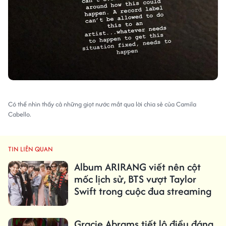
Có thể nhìn thấy cả những giọt nước mắt qua lời chia sẻ của Camila
Cabello.
TIN LIÊN QUAN
Album ARIRANG viết nên cột
mốc lịch sử, BTS vượt Taylor
Swift trong cuộc đua streaming
Gracie Abrams tiết lộ điều đáng