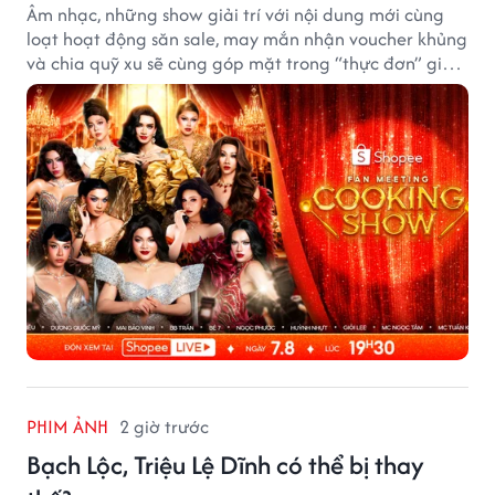
Âm nhạc, những show giải trí với nội dung mới cùng
loạt hoạt động săn sale, may mắn nhận voucher khủng
và chia quỹ xu sẽ cùng góp mặt trong “thực đơn” giải
trí cuối tuần trên Shopee, diễn ra liên tiếp vào ngày
7/8 và 8/8.
PHIM ẢNH
2 giờ trước
Bạch Lộc, Triệu Lệ Dĩnh có thể bị thay