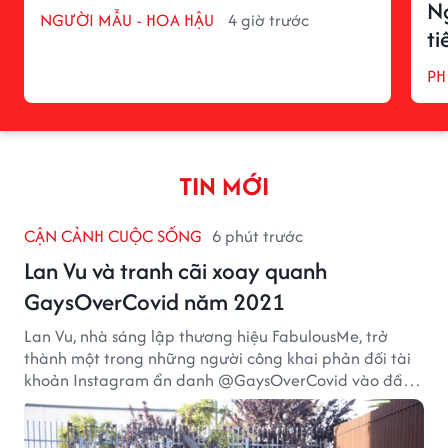
Ng
NGƯỜI MẪU - HOA HẬU
4 giờ trước
ti
PH
TIN MỚI
CẬN CẢNH CUỘC SỐNG
6 phút trước
Lan Vu và tranh cãi xoay quanh
GaysOverCovid năm 2021
Lan Vu, nhà sáng lập thương hiệu FabulousMe, trở
thành một trong những người công khai phản đối tài
khoản Instagram ẩn danh @GaysOverCovid vào đầu
năm 2021, trong bối cảnh đại dịch COVID-19 vẫn diễn
biến nghiêm trọng.