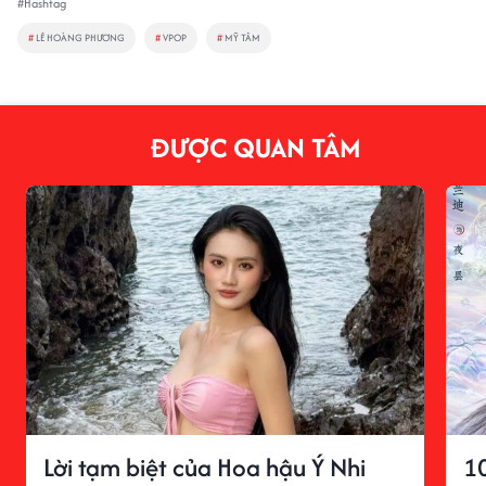
#Hashtag
#
LÊ HOÀNG PHƯƠNG
#
VPOP
#
MỸ TÂM
ĐƯỢC QUAN TÂM
Lời tạm biệt của Hoa hậu Ý Nhi
1