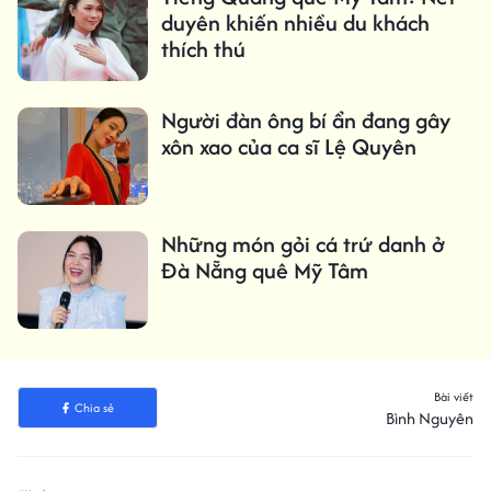
duyên khiến nhiều du khách
thích thú
Người đàn ông bí ẩn đang gây
xôn xao của ca sĩ Lệ Quyên
Những món gỏi cá trứ danh ở
Đà Nẵng quê Mỹ Tâm
Bài viết
Chia sẻ
Bình Nguyên