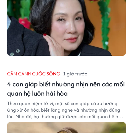
CẬN CẢNH CUỘC SỐNG
1 giờ trước
4 con giáp biết nhường nhịn nên các mối
quan hệ luôn hài hòa
Theo quan niệm tử vi, một số con giáp có xu hướng
ứng xử ôn hòa, biết lắng nghe và nhường nhịn đúng
lúc. Nhờ đó, họ thường giữ được các mối quan hệ hài
hòa và nhận được sự yêu mến từ những người xung
quanh.