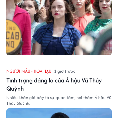
NGƯỜI MẪU - HOA HẬU
1 giờ trước
Tình trạng đáng lo của Á hậu Vũ Thúy
Quỳnh
Nhiều khán giả bày tỏ sự quan tâm, hỏi thăm Á hậu Vũ
Thúy Quỳnh.