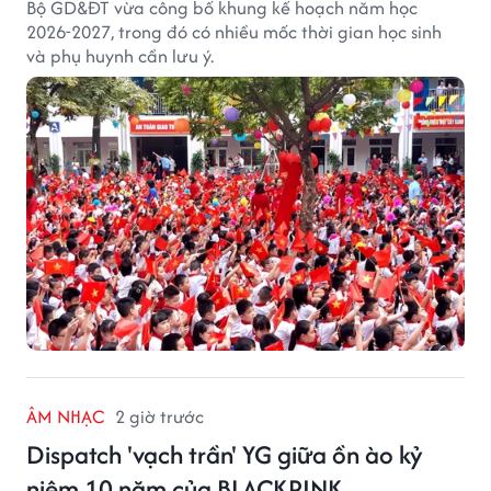
Bộ GD&ĐT vừa công bố khung kế hoạch năm học
2026-2027, trong đó có nhiều mốc thời gian học sinh
và phụ huynh cần lưu ý.
ÂM NHẠC
2 giờ trước
Dispatch 'vạch trần' YG giữa ồn ào kỷ
niệm 10 năm của BLACKPINK