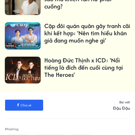
cuồng?
Cặp đôi quán quân gây tranh cãi
khi kết hợp: 'Nên tìm hiểu khán
giả đang muốn nghe gì'
Hoàng Đức Thịnh x ICD: 'Nổi
tiếng là đích đến cuối cùng tại
The Heroes'
Bài viết
Chia sẻ
Đậu Đậu
#Hashtag