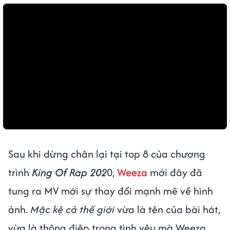
Sau khi dừng chân lại tại top 8 của chương
trình
King Of Rap 202
0,
Weeza
mới đây đã
tung ra MV mới sự thay đổi mạnh mẽ về hình
ảnh.
Mặc kệ cả thế giới
vừa là tên của bài hát,
vừa là thông điệp trong tình yêu mà Weeza