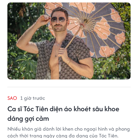
hiện bản thân. Trong quá trình xây dựng thương hiệu,
quạt cầm tay trở thành dòng sản phẩm tạo được
thành công ban đầu, giúp FabulousMe từng bước mở
rộng mức độ hiện diện trên thị trường.
SAO
1 giờ trước
Ca sĩ Tóc Tiên diện áo khoét sâu khoe
dáng gợi cảm
Nhiều khán giả dành lời khen cho ngoại hình và phong
cách thời trang ngày càng đa dạng của Tóc Tiên.