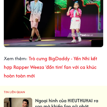
Xem thêm:
Trò cưng BigDaddy - Yến Nhi kết
hợp Rapper Weeza 'đốn tim' fan với ca khúc
hoàn toàn mới
TIN LIÊN QUAN
Ngoại hình của HIEUTHUHAI ra
sao mà khiến fan nữ phát