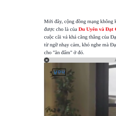
Mới đây, cộng đồng mạng không kh
được cho là của
Du Uyên và Đạt
cuộc cãi vả khá căng thẳng của Đ
từ ngữ nhạy cảm, khó nghe mà Đạt
cho "ăn đấm" ở đó.