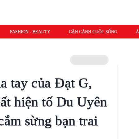
FASHION - BEAUTY
CẬN CẢNH CUỘC SỐNG
Â
a tay của Đạt G,
t hiện tố Du Uyên
cắm sừng bạn trai