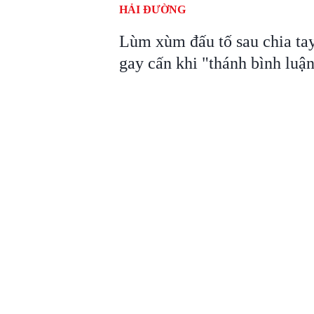
HẢI ĐƯỜNG
Lùm xùm đấu tố sau chia ta
gay cấn khi "thánh bình lu