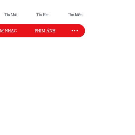
Tin Mới
Tin Hot
Tìm kiếm
M NHẠC
PHIM ẢNH
SAO SPORT