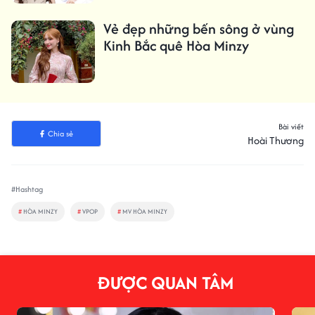
Vẻ đẹp những bến sông ở vùng
Kinh Bắc quê Hòa Minzy
Bài viết
Chia sẻ
Hoài Thương
#Hashtag
#
HÒA MINZY
#
VPOP
#
MV HÒA MINZY
ĐƯỢC QUAN TÂM