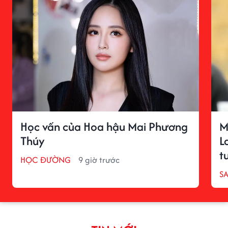
Học vấn của Hoa hậu Mai Phương
M
Thúy
L
t
HỌC ĐƯỜNG
9 giờ trước
S