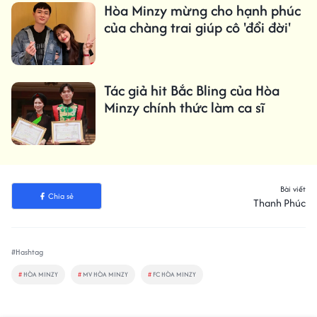
Hòa Minzy mừng cho hạnh phúc
của chàng trai giúp cô 'đổi đời'
Tác giả hit Bắc Bling của Hòa
Minzy chính thức làm ca sĩ
Bài viết
Chia sẻ
Thanh Phúc
#Hashtag
#
HÒA MINZY
#
MV HÒA MINZY
#
FC HÒA MINZY