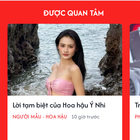
ĐƯỢC QUAN TÂM
Lời tạm biệt của Hoa hậu Ý Nhi
T
NGƯỜI MẪU - HOA HẬU
10 giờ trước
P