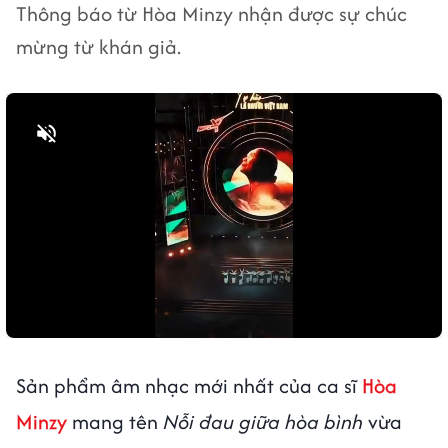
Thông báo từ Hòa Minzy nhận được sự chúc
mừng từ khán giả.
Bật tiếng
Sản phẩm âm nhạc mới nhất của ca sĩ
Hòa
Minzy
mang tên
Nỗi đau giữa hòa bình
vừa