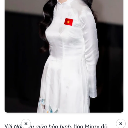
×
×
Với
Nỗi đau giữa hòa bình
, Hòa Minzy đã