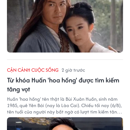
CẬN CẢNH CUỘC SỐNG
2 giờ trước
Từ khóa Huấn 'hoa hồng' được tìm kiếm
tăng vọt
Huấn 'hoa hồng' tên thật là Bùi Xuân Huấn, sinh năm
1985, quê Yên Bái (nay là Lào Cai). Chiều tối nay (6/8),
tên tuổi của người này bất ngờ có lượt tìm kiếm tăng
vọt.