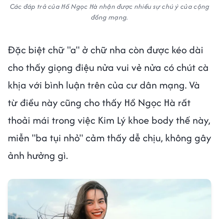
Các đáp trả của Hồ Ngọc Hà nhận được nhiều sự chú ý của cộng
đồng mạng.
Đặc biệt chữ "a" ở chữ nha còn được kéo dài
cho thấy giọng điệu nửa vui vẻ nửa có chút cà
khịa với bình luận trên của cư dân mạng. Và
từ điều này cũng cho thấy Hồ Ngọc Hà rất
thoải mái trong việc Kim Lý khoe body thế này,
miễn "ba tụi nhỏ" cảm thấy dễ chịu, không gây
ảnh hưởng gì.