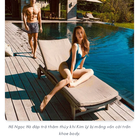
Hồ Ngọc Hà đáp trả thâm thúy khi Kim Lý bị mắng vốn cởi trần
khoe body.