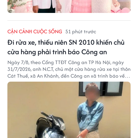
CẬN CẢNH CUỘC SỐNG
51 phút trước
Đi rửa xe, thiếu niên SN 2010 khiến chủ
cửa hàng phải trình báo Công an
Ngày 7/8, theo Cổng TTĐT Công an TP Hà Nội, ngày
31/7/2026, anh N.C.T, chủ một cửa hàng rửa xe tại thôn
Cát Thuế, xã An Khánh, đến Công an xã trình báo về
việc bị mất trộm chiếc xe máy Honda Wave. Trong cốp
xe còn có nhiều giấy tờ cá nhân và khoảng 1,2 triệu
đồng tiền mặt.