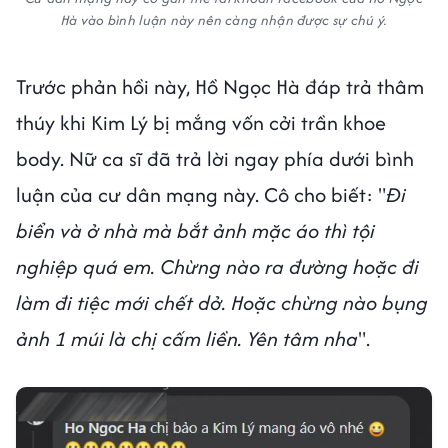
Hà vào bình luận này nên càng nhận được sự chú ý.
Trước phản hồi này, Hồ Ngọc Hà đáp trả thâm
thúy khi Kim Lý bị mắng vốn cởi trần khoe
body. Nữ ca sĩ đã trả lời ngay phía dưới bình
luận của cư dân mạng này. Cô cho biết: "
Đi
biển và ở nhà mà bắt ảnh mặc áo thì tội
nghiệp quá em. Chừng nào ra đường hoặc đi
làm đi tiệc mới chết dở. Hoặc chừng nào bụng
ảnh 1 múi là chị cấm liền. Yên tâm nha
".