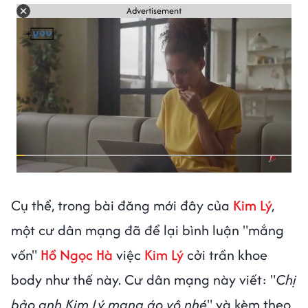
Advertisement
Cụ thể, trong bài đăng mới đây của
Kim Lý
,
một cư dân mạng đã để lại bình luận "mắng
vốn"
Hồ Ngọc Hà
việc
Kim Lý
cởi trần khoe
body như thế này. Cư dân mạng này viết: "
Chị
bảo anh Kim Lý mang áo vô nhé
" và kèm theo