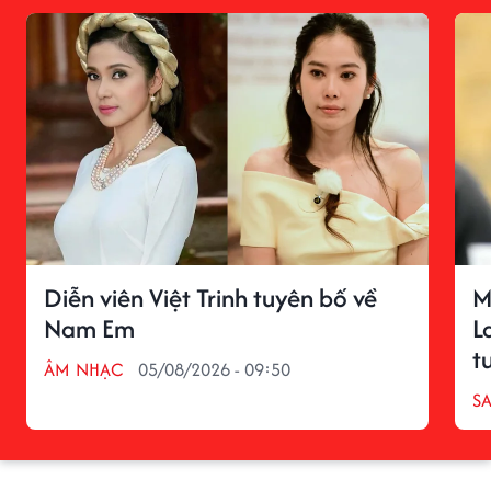
Diễn viên Việt Trinh tuyên bố về
M
Nam Em
L
t
ÂM NHẠC
05/08/2026 - 09:50
S