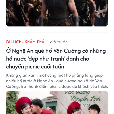
DU LỊCH - KHÁM PHÁ
1 giờ trước
Ở Nghệ An quê Hồ Văn Cường có những
hồ nước 'đẹp như tranh' dành cho
chuyến picnic cuối tuần
Không gian xanh mát cùng mặt hồ phẳng lặng giúp
nhiều hồ nước ở Nghệ An - quê hương bà xã Hồ Văn
Cường, trở thành điểm picnic được du khách yêu thích.