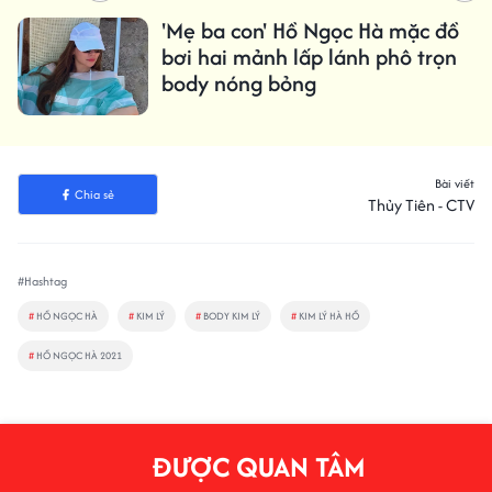
'Mẹ ba con' Hồ Ngọc Hà mặc đồ
bơi hai mảnh lấp lánh phô trọn
body nóng bỏng
Bài viết
Chia sẻ
Thủy Tiên - CTV
#Hashtag
#
HỒ NGỌC HÀ
#
KIM LÝ
#
BODY KIM LÝ
#
KIM LÝ HÀ HỒ
#
HỒ NGỌC HÀ 2021
ĐƯỢC QUAN TÂM