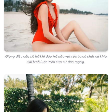
Giọng điệu của Hà Hồ khi đáp trả nửa vui vẻ nửa có chút cà khịa
với bình luận trên của cư dân mạng.