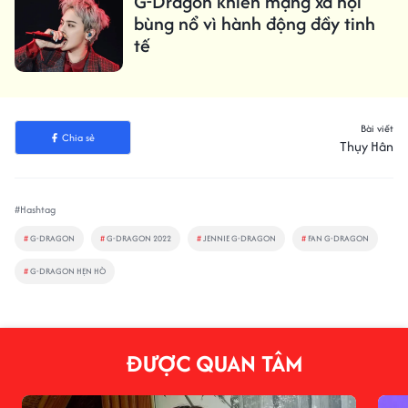
G-Dragon khiến mạng xã hội
bùng nổ vì hành động đầy tinh
tế
Bài viết
Chia sẻ
Thụy Hân
#Hashtag
#
G-DRAGON
#
G-DRAGON 2022
#
JENNIE G-DRAGON
#
FAN G-DRAGON
#
G-DRAGON HẸN HÒ
ĐƯỢC QUAN TÂM