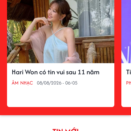
Hari Won có tin vui sau 11 năm
T
ÂM NHẠC
08/08/2026 - 06:05
P