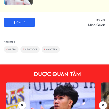
Bài viết
Chia sẻ
Minh Quân
#Hashtag
#
MỸ TÂM
#
VÌ EM TẤT CẢ
#
MV MỸ TÂM
ĐƯỢC QUAN TÂM
×
×