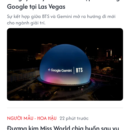
Google tại Las Vegas
Sự kết hợp giữa BTS và Gemini mở ra hướng đi mới
cho ngành giải trí.
NGƯỜI MẪU - HOA HẬU
22 phút trước
Đương kim Miss World chia buồn sau vụ