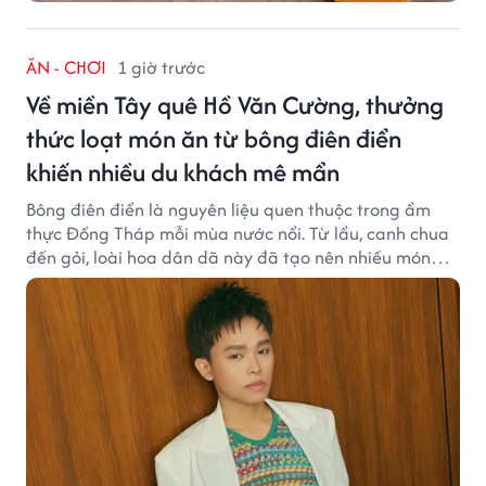
ĂN - CHƠI
1 giờ trước
Về miền Tây quê Hồ Văn Cường, thưởng
thức loạt món ăn từ bông điên điển
khiến nhiều du khách mê mẩn
Bông điên điển là nguyên liệu quen thuộc trong ẩm
thực Đồng Tháp mỗi mùa nước nổi. Từ lẩu, canh chua
đến gỏi, loài hoa dân dã này đã tạo nên nhiều món
ngon khiến du khách khó quên.