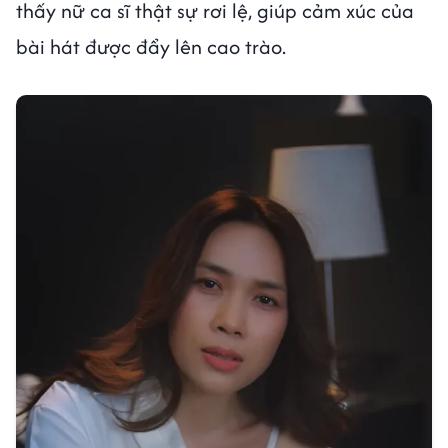
thấy nữ ca sĩ thật sự rơi lệ, giúp cảm xúc của
bài hát được đẩy lên cao trào.