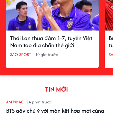
Thái Lan thua đậm 1-7, tuyển Việt
B
Nam tạo địa chấn thế giới
t
SAO SPORT
10 giờ trước
S
TIN MỚI
ÂM NHẠC
14 phút trước
BTS gây chú ý với màn kết hợp mới cùng