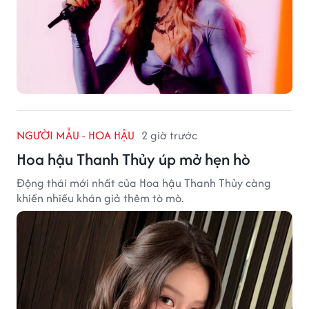
NGƯỜI MẪU - HOA HẬU
2 giờ trước
Hoa hậu Thanh Thủy úp mở hẹn hò
Động thái mới nhất của Hoa hậu Thanh Thủy càng
khiến nhiều khán giả thêm tò mò.