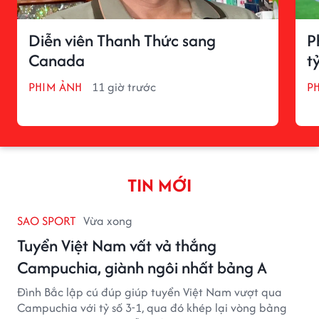
Diễn viên Thanh Thức sang
P
Canada
t
PHIM ẢNH
11 giờ trước
P
TIN MỚI
SAO SPORT
Vừa xong
Tuyển Việt Nam vất vả thắng
Campuchia, giành ngôi nhất bảng A
Đình Bắc lập cú đúp giúp tuyển Việt Nam vượt qua
Campuchia với tỷ số 3-1, qua đó khép lại vòng bảng