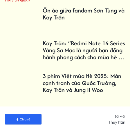
TIN LIÊN QUAN
Ồn ào giữa fandom Sơn Tùng và
Kay Trần
Kay Trần: “Redmi Note 14 Series
Vàng Sa Mạc là người bạn đồng
hành phong cách cho mùa hè xê
dịch”
3 phim Việt mùa Hè 2025: Màn
cạnh tranh của Quốc Trường,
Kay Trần và Jung Il Woo
Bài viết
Chia sẻ
Thụy Hân