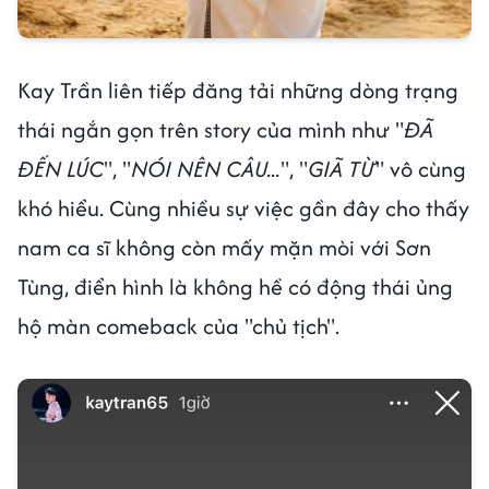
Kay Trần liên tiếp đăng tải những dòng trạng
thái ngắn gọn trên story của mình như "
ĐÃ
ĐẾN LÚC
", "
NÓI NÊN CÂU...
", "
GIÃ TỪ
" vô cùng
khó hiểu. Cùng nhiều sự việc gần đây cho thấy
nam ca sĩ không còn mấy mặn mòi với Sơn
Tùng, điển hình là không hề có động thái ủng
hộ màn comeback của "chủ tịch".