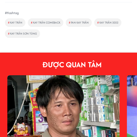
#Hashtag
#
KAY TRẦN
#
KAY TRẦN COMEBACK
#
FAN KAY TRẦN
#
KAY TRẦN 2022
#
KAY TRẦN SƠN TÙNG
ĐƯỢC QUAN TÂM