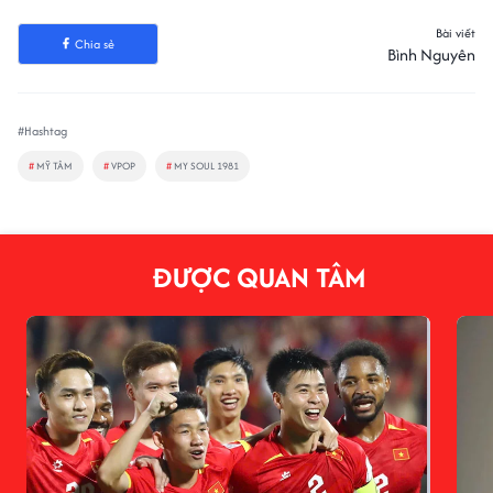
Bài viết
Chia sẻ
Bình Nguyên
#Hashtag
#
MỸ TÂM
#
VPOP
#
MY SOUL 1981
ĐƯỢC QUAN TÂM