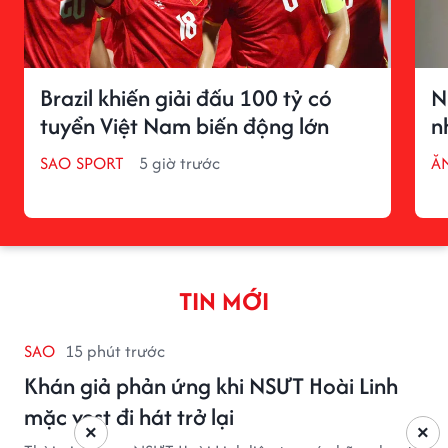
Brazil khiến giải đấu 100 tỷ có
N
tuyển Việt Nam biến động lớn
n
SAO SPORT
5 giờ trước
ĂN
TIN MỚI
SAO
15 phút trước
Khán giả phản ứng khi NSƯT Hoài Linh
mặc vest đi hát trở lại
×
×