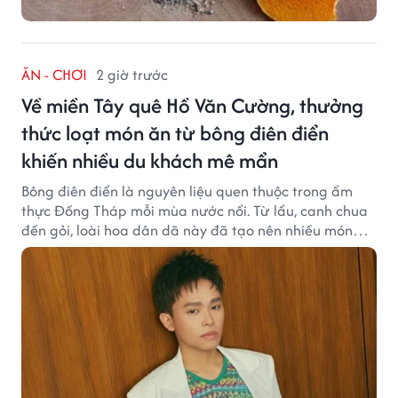
ĂN - CHƠI
2 giờ trước
Về miền Tây quê Hồ Văn Cường, thưởng
thức loạt món ăn từ bông điên điển
khiến nhiều du khách mê mẩn
Bông điên điển là nguyên liệu quen thuộc trong ẩm
thực Đồng Tháp mỗi mùa nước nổi. Từ lẩu, canh chua
đến gỏi, loài hoa dân dã này đã tạo nên nhiều món
ngon khiến du khách khó quên.