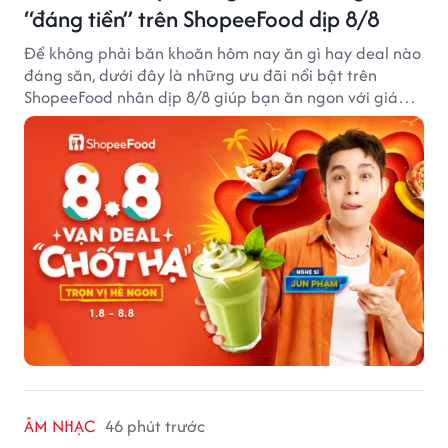
“đáng tiền” trên ShopeeFood dịp 8/8
Để không phải băn khoăn hôm nay ăn gì hay deal nào
đáng săn, dưới đây là những ưu đãi nổi bật trên
ShopeeFood nhân dịp 8/8 giúp bạn ăn ngon với giá
hời mà không cần đắn đo.
ÂM NHẠC
46 phút trước