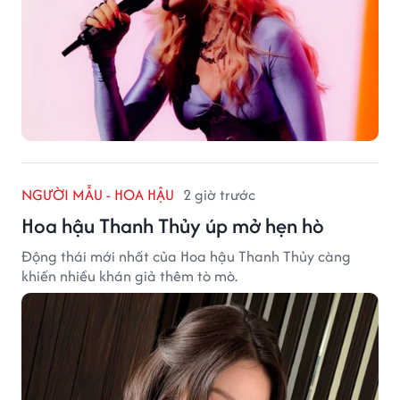
NGƯỜI MẪU - HOA HẬU
2 giờ trước
Hoa hậu Thanh Thủy úp mở hẹn hò
Động thái mới nhất của Hoa hậu Thanh Thủy càng
khiến nhiều khán giả thêm tò mò.