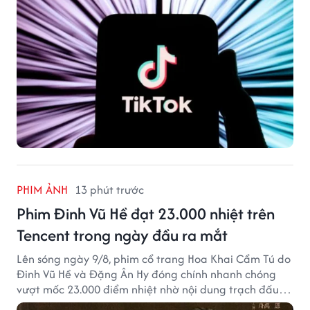
PHIM ẢNH
13 phút trước
Phim Đinh Vũ Hề đạt 23.000 nhiệt trên
Tencent trong ngày đầu ra mắt
Lên sóng ngày 9/8, phim cổ trang Hoa Khai Cẩm Tú do
Đinh Vũ Hề và Đặng Ân Hy đóng chính nhanh chóng
vượt mốc 23.000 điểm nhiệt nhờ nội dung trạch đấu
cuốn hút.