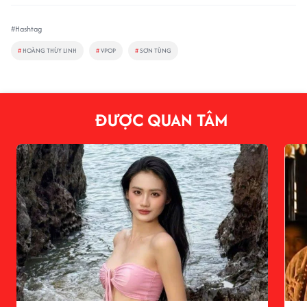
#Hashtag
#
HOÀNG THÙY LINH
#
VPOP
#
SƠN TÙNG
ĐƯỢC QUAN TÂM