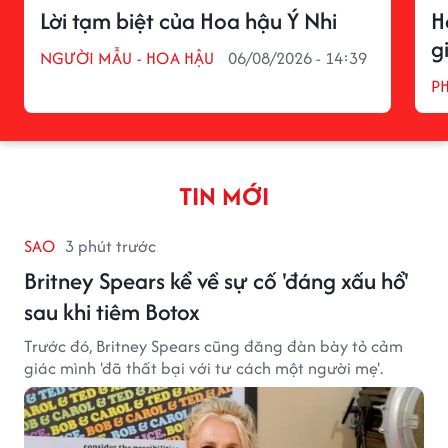
Lời tạm biệt của Hoa hậu Ý Nhi
H
g
NGƯỜI MẪU - HOA HẬU
06/08/2026 - 14:39
P
TIN MỚI
SAO
3 phút trước
Britney Spears kể về sự cố 'đáng xấu hổ'
sau khi tiêm Botox
Trước đó, Britney Spears cũng đăng đàn bày tỏ cảm
giác mình 'đã thất bại với tư cách một người mẹ'.