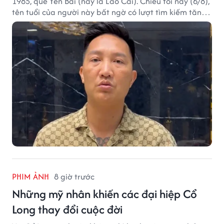
1985, quê Yên Bái (nay là Lào Cai). Chiều tối nay (6/8),
tên tuổi của người này bất ngờ có lượt tìm kiếm tăng
vọt.
PHIM ẢNH
8 giờ trước
Những mỹ nhân khiến các đại hiệp Cổ
Long thay đổi cuộc đời