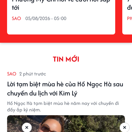
tới
đ
SAO
05/08/2026 - 05:00
P
TIN MỚI
SAO
2 phút trước
Lời tạm biệt mùa hè của Hồ Ngọc Hà sau
chuyến du lịch với Kim Lý
Hồ Ngọc Hà tạm biệt mùa hè năm nay với chuyến đi
đầy ắp kỷ niệm.
×
×