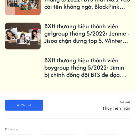
cái tên không ngờ, BlackPink
tăng hạng đáng kể
BXH thương hiệu thành viên
girlgroup tháng 5/2022: Jennie -
Jisoo chặn đứng top 5, Winter
bứt phá mạnh
BXH thương hiệu thành viên
boygroup tháng 5/2022: Jimin
bị chính đồng đội BTS đe dọa
ngôi quán quân
Bài viết
Chia sẻ
Thủy Tiên Trần
#Hashtag