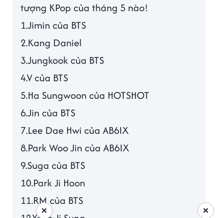
tượng KPop của tháng 5 nào!
1.Jimin của BTS
2.Kang Daniel
3.Jungkook của BTS
4.V của BTS
5.Ha Sungwoon của HOTSHOT
6.Jin của BTS
7.Lee Dae Hwi của AB6IX
8.Park Woo Jin của AB6IX
9.Suga của BTS
10.Park Ji Hoon
11.RM của BTS
×
×
12.Yoon Ji Sung