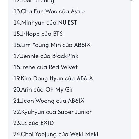
13.Cha Eun Woo của Astro
14.Minhyun của NU'EST
15.J-Hope của BTS
16.Lim Young Min của AB6IX
17.Jennie của BlackPink
18.Irene của Red Velvet
19.Kim Dong Hyun của AB6IX
20.Arin của Oh My Girl
21.Jeon Woong của AB6IX
22.Kyuhyun của Super Junior
23.LE của EXID
24.Choi Yoojung của Weki Meki