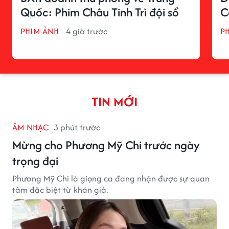
Quốc: Phim Châu Tinh Trì đội sổ
C
PHIM ẢNH
4 giờ trước
P
TIN MỚI
ÂM NHẠC
3 phút trước
Mừng cho Phương Mỹ Chi trước ngày
trọng đại
Phương Mỹ Chi là giọng ca đang nhận được sự quan
tâm đặc biệt từ khán giả.