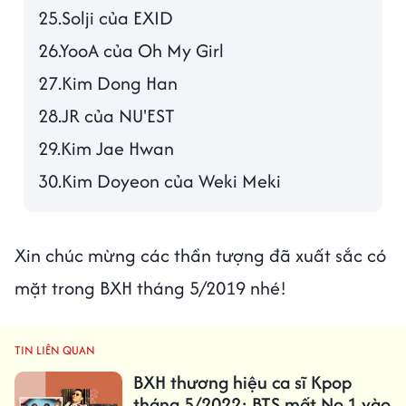
25.Solji của EXID
26.YooA của Oh My Girl
27.Kim Dong Han
28.JR của NU'EST
29.Kim Jae Hwan
30.Kim Doyeon của Weki Meki
Xin chúc mừng các thần tượng đã xuất sắc có
mặt trong BXH tháng 5/2019 nhé!
TIN LIÊN QUAN
BXH thương hiệu ca sĩ Kpop
tháng 5/2022: BTS mất No.1 vào