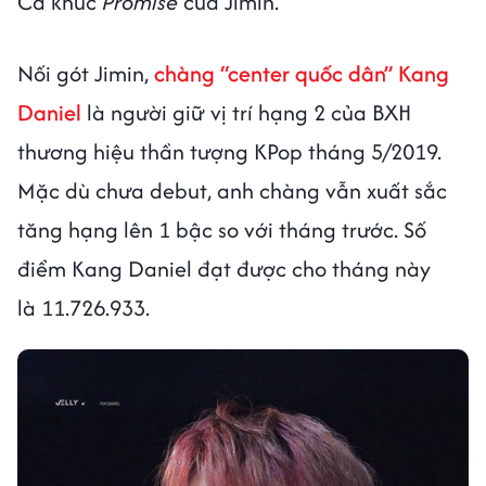
Ca khúc
Promise
của Jimin.
Nối gót Jimin,
chàng “center quốc dân” Kang
Daniel
là người giữ vị trí hạng 2 của BXH
thương hiệu thần tượng KPop tháng 5/2019.
Mặc dù chưa debut, anh chàng vẫn xuất sắc
tăng hạng lên 1 bậc so với tháng trước. Số
điểm Kang Daniel đạt được cho tháng này
là 11.726.933.