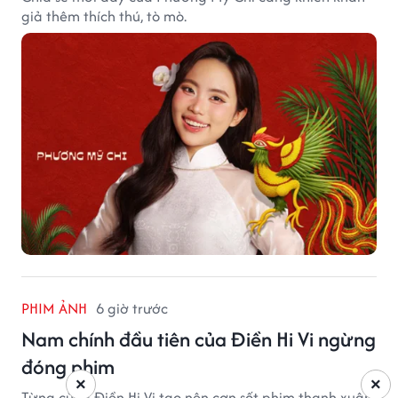
giả thêm thích thú, tò mò.
PHIM ẢNH
6 giờ trước
Nam chính đầu tiên của Điền Hi Vi ngừng
đóng phim
×
×
Từng cùng Điền Hi Vi tạo nên cơn sốt phim thanh xuân,