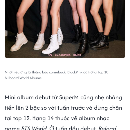
Nhờ hiệu ứng từ thông báo comeback, BlackPink đã trở lại top 10
Billboard World Albums.
Mini album debut từ SuperM cũng nhẹ nhàng
tiến lên 2 bậc so với tuần trước và dừng chân
tại top 12. Hạng 14 thuộc về album nhạc
game
BTS World
. Ở tuần đầu debut,
Reload