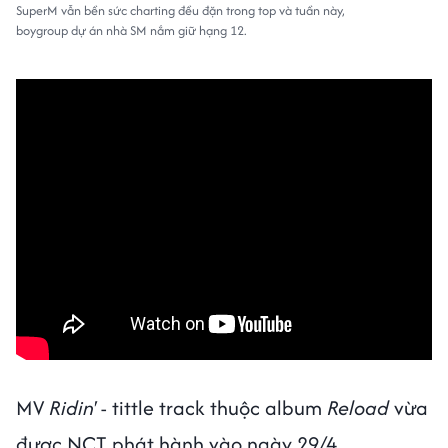
SuperM vẫn bền sức charting đều đặn trong top và tuần này,
boygroup dự án nhà SM nắm giữ hạng 12.
MV
Ridin'
- tittle track thuộc album
Reload
vừa
được NCT phát hành vào ngày 29/4.