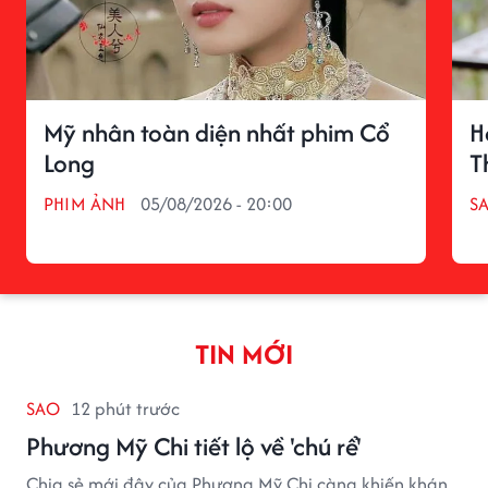
Mỹ nhân toàn diện nhất phim Cổ
H
Long
T
PHIM ẢNH
05/08/2026 - 20:00
S
TIN MỚI
SAO
12 phút trước
Phương Mỹ Chi tiết lộ về 'chú rể'
Chia sẻ mới đây của Phương Mỹ Chi càng khiến khán