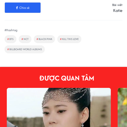
Bài viết
Chia sẻ
Katie
#Hashtag
#
BTS
#
NCT
#
BLACK PINK
#
KILL THIS LOVE
#
BILLBOARD WORLD ALBUMS
ĐƯỢC QUAN TÂM