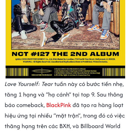
Love Yourself: Tear
tuần này có bước tiến nhẹ,
tăng 1 hạng và “hạ cánh” tại top 9. Sau thông
báo comeback,
BlackPink
đã tạo ra hàng loạt
hiệu ứng tại nhiều “mặt trận”, trong đó có việc
thăng hạng trên các BXH, và Billboard World