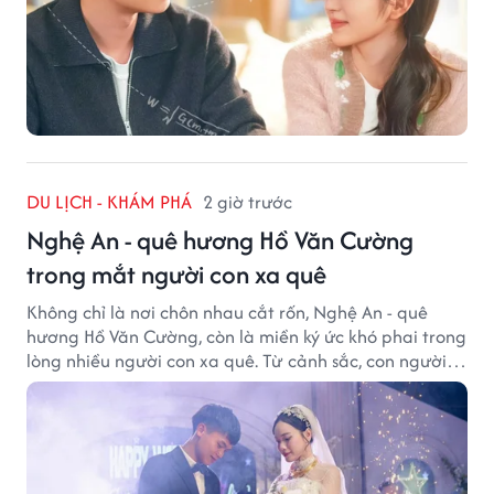
DU LỊCH - KHÁM PHÁ
2 giờ trước
Nghệ An - quê hương Hồ Văn Cường
trong mắt người con xa quê
Không chỉ là nơi chôn nhau cắt rốn, Nghệ An - quê
hương Hồ Văn Cường, còn là miền ký ức khó phai trong
lòng nhiều người con xa quê. Từ cảnh sắc, con người
đến hương vị quê nhà, tất cả đều trở thành những
điều khiến họ luôn mong ngày trở về.