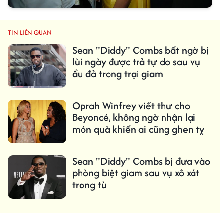
TIN LIÊN QUAN
Sean "Diddy" Combs bất ngờ bị
lùi ngày được trả tự do sau vụ
ẩu đả trong trại giam
Oprah Winfrey viết thư cho
Beyoncé, không ngờ nhận lại
món quà khiến ai cũng ghen tỵ
Sean "Diddy" Combs bị đưa vào
phòng biệt giam sau vụ xô xát
trong tù