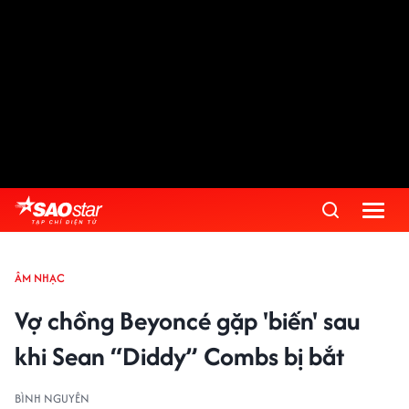
ÂM NHẠC
Vợ chồng Beyoncé gặp 'biến' sau
khi Sean “Diddy” Combs bị bắt
BÌNH NGUYÊN