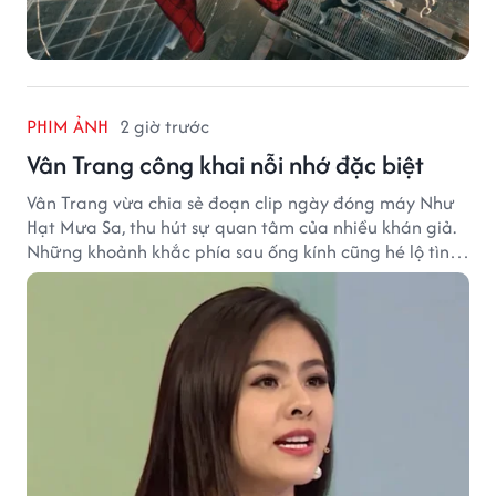
PHIM ẢNH
2 giờ trước
Vân Trang công khai nỗi nhớ đặc biệt
Vân Trang vừa chia sẻ đoạn clip ngày đóng máy Như
Hạt Mưa Sa, thu hút sự quan tâm của nhiều khán giả.
Những khoảnh khắc phía sau ống kính cũng hé lộ tình
cảm đặc biệt mà nữ diễn viên dành cho ê-kíp bộ phim.