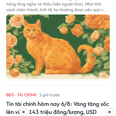
năng lắng nghe và thấu hiểu người khác. Nhờ tính
cách chân thành, tinh tế, họ thường được yêu quý và
tạo dựng nhiều mối quan hệ tốt đẹp.
BĐS - TÀI CHÍNH
1 giờ trước
Tin tài chính hôm nay 6/8: Vàng tăng sốc
lên vùng 143 triệu đồng/lượng, USD
×
×