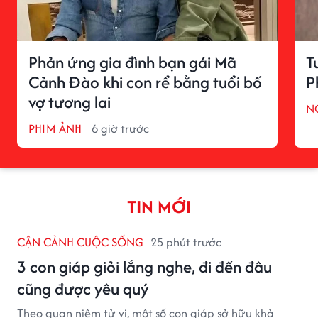
Phản ứng gia đình bạn gái Mã
T
Cảnh Đào khi con rể bằng tuổi bố
P
vợ tương lai
N
PHIM ẢNH
6 giờ trước
TIN MỚI
CẬN CẢNH CUỘC SỐNG
25 phút trước
3 con giáp giỏi lắng nghe, đi đến đâu
cũng được yêu quý
Theo quan niệm tử vi, một số con giáp sở hữu khả