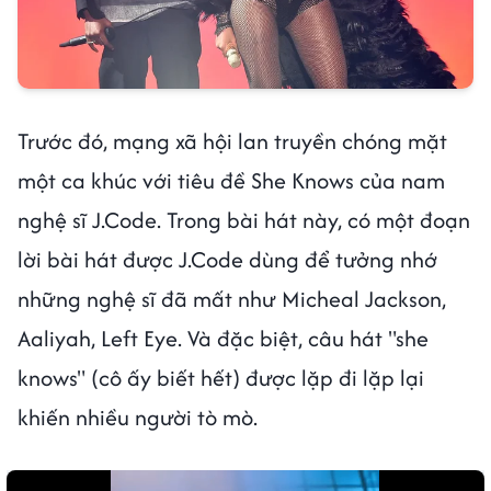
Trước đó, mạng xã hội lan truyền chóng mặt
một ca khúc với tiêu đề She Knows của nam
nghệ sĩ J.Code. Trong bài hát này, có một đoạn
lời bài hát được J.Code dùng để tưởng nhớ
những nghệ sĩ đã mất như Micheal Jackson,
Aaliyah, Left Eye. Và đặc biệt, câu hát "she
knows" (cô ấy biết hết) được lặp đi lặp lại
khiến nhiều người tò mò.