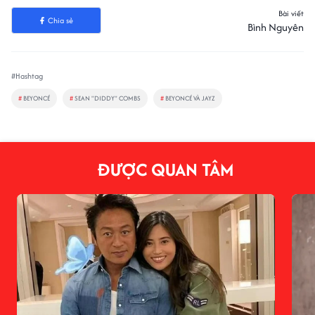
Bài viết
Chia sẻ
Bình Nguyên
#Hashtag
#
BEYONCÉ
#
SEAN "DIDDY" COMBS
#
BEYONCÉ VÀ JAYZ
ĐƯỢC QUAN TÂM