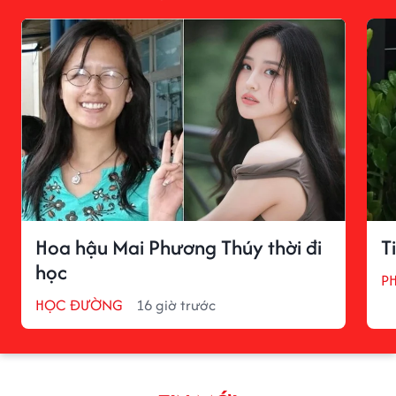
Hoa hậu Mai Phương Thúy thời đi
T
học
P
HỌC ĐƯỜNG
16 giờ trước