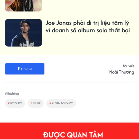
Joe Jonas phải đi trị liệu tâm lý
vì doanh số album solo thất bại
Bài viết
Chia sẻ
Hoài Thương
#Hashtag
#
BEYONCÉ
#
US-UK
#
ALBUM BEYONCÉ
ĐƯỢC QUAN TÂM