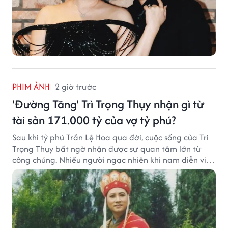
PHIM ẢNH
2 giờ trước
'Đường Tăng' Trì Trọng Thụy nhận gì từ
tài sản 171.000 tỷ của vợ tỷ phú?
Sau khi tỷ phú Trần Lệ Hoa qua đời, cuộc sống của Trì
Trọng Thụy bất ngờ nhận được sự quan tâm lớn từ
công chúng. Nhiều người ngạc nhiên khi nam diễn viên
nổi tiếng với vai Đường Tăng không xuất hiện trong
danh sách thừa kế khối tài sản hàng chục tỷ NDT.