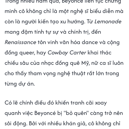
Trong nhiều năm qua, Beyoncé liên tục chứng
minh cô không chỉ là một nghệ sĩ biểu diễn mà
còn là người kiến tạo xu hướng. Từ
Lemonade
mang đậm tính tự sự và chính trị, đến
Renaissance
tôn vinh văn hóa dance và cộng
đồng queer, hay
Cowboy Carter
khai thác
chiều sâu của nhạc đồng quê Mỹ, nữ ca sĩ luôn
cho thấy tham vọng nghệ thuật rất lớn trong
từng dự án.
Có lẽ chính điều đó khiến tranh cãi xoay
quanh việc Beyoncé bị "bỏ quên" càng trở nên
sôi động. Bởi với nhiều khán giả, cô không chỉ