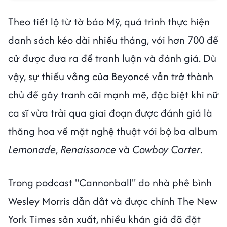
Theo tiết lộ từ tờ báo Mỹ, quá trình thực hiện
danh sách kéo dài nhiều tháng, với hơn 700 đề
cử được đưa ra để tranh luận và đánh giá. Dù
vậy, sự thiếu vắng của Beyoncé vẫn trở thành
chủ đề gây tranh cãi mạnh mẽ, đặc biệt khi nữ
ca sĩ vừa trải qua giai đoạn được đánh giá là
thăng hoa về mặt nghệ thuật với bộ ba album
Lemonade
,
Renaissance
và
Cowboy Carter
.
Trong podcast "Cannonball" do nhà phê bình
Wesley Morris dẫn dắt và được chính The New
York Times sản xuất, nhiều khán giả đã đặt