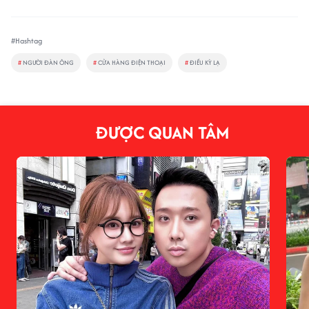
#Hashtag
#
NGƯỜI ĐÀN ÔNG
#
CỬA HÀNG ĐIỆN THOẠI
#
ĐIỀU KỲ LẠ
ĐƯỢC QUAN TÂM