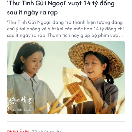
'Thư Tình Gửi Ngoại' vượt 14 tỷ đồng
sau ít ngày ra rạp
'Thư Tình Gửi Ngoại' đang trở thành hiện tượng đáng
chú ý tại phòng vé Việt khi cán mốc hơn 14 tỷ đồng chỉ
sau ít ngày ra rạp. Thành tích này giúp bộ phim vượt
kỳ vọng ban đầu và duy trì sức hút giữa cuộc cạnh
tranh của nhiều tác phẩm lớn.
PHIM ẢNH
39 phút trước