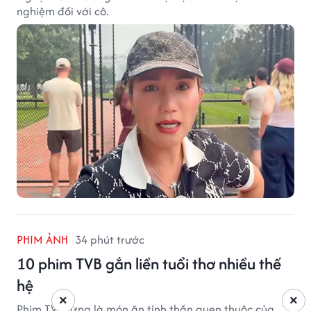
nghiệm đối với cô.
PHIM ẢNH
34 phút trước
10 phim TVB gắn liền tuổi thơ nhiều thế
hệ
×
×
Phim TVB từng là món ăn tinh thần quen thuộc của