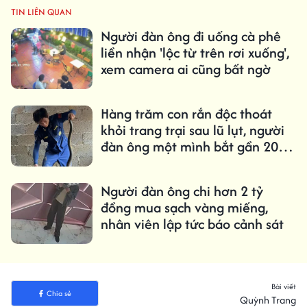
TIN LIÊN QUAN
Người đàn ông đi uống cà phê
liền nhận 'lộc từ trên rơi xuống',
xem camera ai cũng bất ngờ
Hàng trăm con rắn độc thoát
khỏi trang trại sau lũ lụt, người
đàn ông một mình bắt gần 20
con mỗi ngày
Người đàn ông chi hơn 2 tỷ
đồng mua sạch vàng miếng,
nhân viên lập tức báo cảnh sát
Bài viết
Chia sẻ
Quỳnh Trang