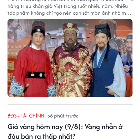
hàng triệu khán giả Việt trong suốt nhiều năm. Nhiều
tác phẩm không chỉ tạo nên cơn sốt màn ảnh nhỏ mà
còn trở thành ký ức khó quên của cả một thế hệ.
BĐS - TÀI CHÍNH
36 phút trước
Giá vàng hôm nay (9/8): Vàng nhẫn ở
đâu bán ra thấp nhất?