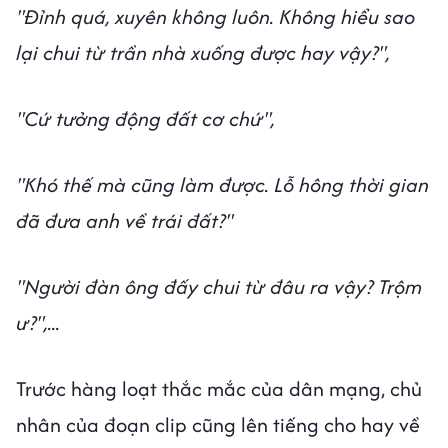
"Đỉnh quá, xuyên không luôn. Không hiểu sao
lại chui từ trần nhà xuống được hay vậy?",
"Cứ tưởng động đất cơ chứ",
"Khó thế mà cũng làm được. Lỗ hông thời gian
đã đưa anh về trái đất?"
"Người đàn ông đấy chui từ đâu ra vậy? Trộm
ư?",...
Trước hàng loạt thắc mắc của dân mạng, chủ
nhân của đoạn clip cũng lên tiếng cho hay về