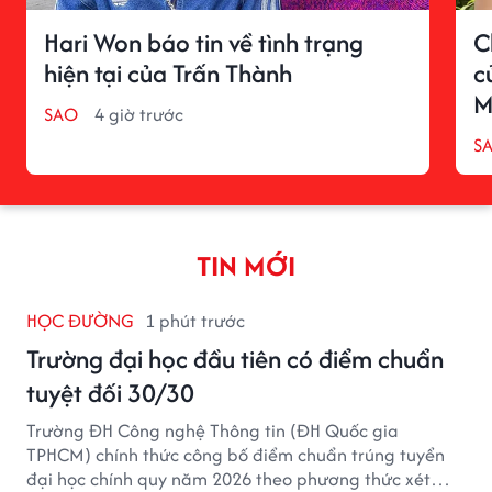
Hari Won báo tin về tình trạng
C
hiện tại của Trấn Thành
c
M
SAO
4 giờ trước
S
TIN MỚI
HỌC ĐƯỜNG
1 phút trước
Trường đại học đầu tiên có điểm chuẩn
tuyệt đối 30/30
Trường ĐH Công nghệ Thông tin (ĐH Quốc gia
TPHCM) chính thức công bố điểm chuẩn trúng tuyển
đại học chính quy năm 2026 theo phương thức xét