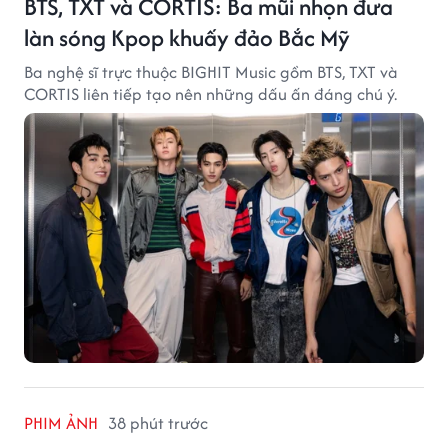
BTS, TXT và CORTIS: Ba mũi nhọn đưa
làn sóng Kpop khuấy đảo Bắc Mỹ
Ba nghệ sĩ trực thuộc BIGHIT Music gồm BTS, TXT và
CORTIS liên tiếp tạo nên những dấu ấn đáng chú ý.
PHIM ẢNH
38 phút trước