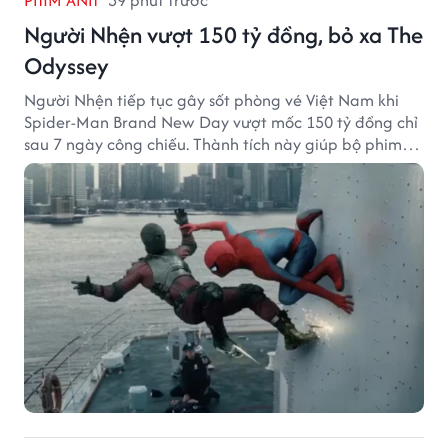
Người Nhện vượt 150 tỷ đồng, bỏ xa The
Odyssey
Người Nhện tiếp tục gây sốt phòng vé Việt Nam khi
Spider-Man Brand New Day vượt mốc 150 tỷ đồng chỉ
sau 7 ngày công chiếu. Thành tích này giúp bộ phim
của Tom Holland tạo khoảng cách đáng kể với The
Odyssey trên đường đua doanh thu.