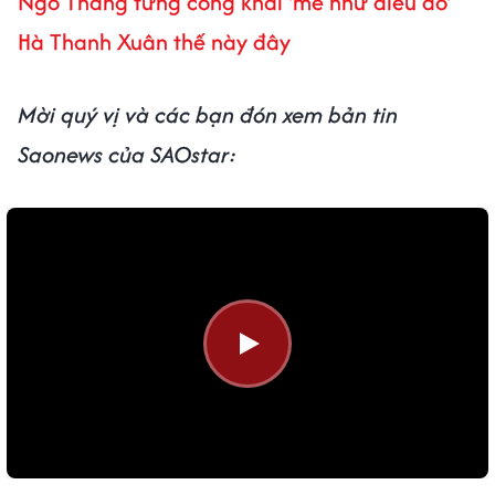
Ngô Thắng từng công khai 'mê như điếu đổ'
Hà Thanh Xuân thế này đây
Mời quý vị và các bạn đón xem bản tin
Saonews của SAOstar: