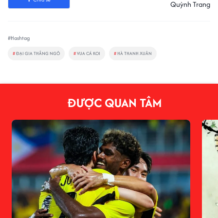
Quỳnh Trang
#Hashtag
#
ĐẠI GIA THẮNG NGÔ
#
VUA CÁ KOI
#
HÀ THANH XUÂN
ĐƯỢC QUAN TÂM