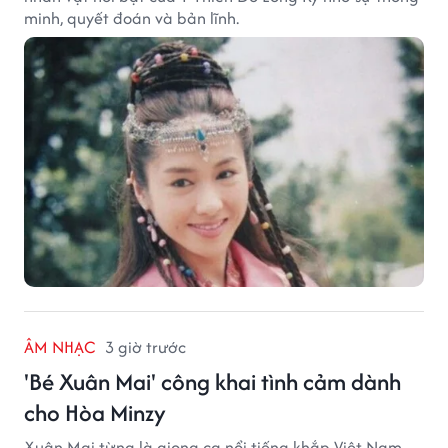
minh, quyết đoán và bản lĩnh.
ÂM NHẠC
3 giờ trước
'Bé Xuân Mai' công khai tình cảm dành
cho Hòa Minzy
Xuân Mai từng là giọng ca nổi tiếng khắp Việt Nam.