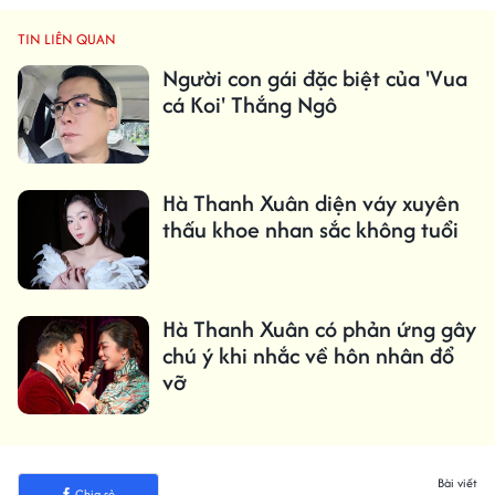
TIN LIÊN QUAN
Người con gái đặc biệt của 'Vua
cá Koi' Thắng Ngô
Hà Thanh Xuân diện váy xuyên
thấu khoe nhan sắc không tuổi
Hà Thanh Xuân có phản ứng gây
chú ý khi nhắc về hôn nhân đổ
vỡ
Bài viết
Chia sẻ