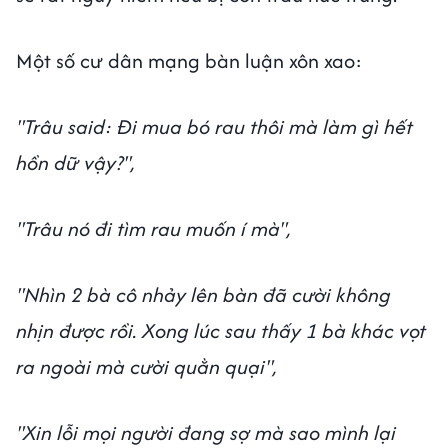
Một số cư dân mạng bàn luận xôn xao:
"Trâu said: Đi mua bó rau thôi mà làm gì hết
hồn dữ vậy?",
"Trâu nó đi tìm rau muốn í mà",
"Nhìn 2 bà cô nhảy lên bàn đã cười không
nhịn được rồi. Xong lúc sau thấy 1 bà khác vọt
ra ngoài mà cười quằn quại",
"Xin lỗi mọi người đang sợ mà sao mình lại