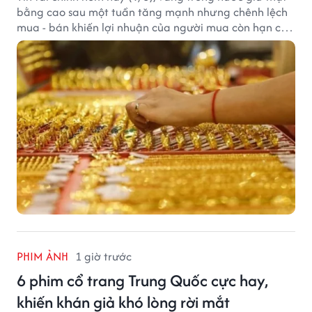
bằng cao sau một tuần tăng mạnh nhưng chênh lệch
mua - bán khiến lợi nhuận của người mua còn hạn chế,
trong khi USD chịu sức ép sau dữ liệu việc làm Mỹ gây
thất vọng.
PHIM ẢNH
1 giờ trước
6 phim cổ trang Trung Quốc cực hay,
khiến khán giả khó lòng rời mắt