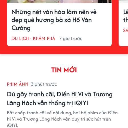
Những nét văn hóa làm nên vẻ
L
đẹp quê hương bà xã Hồ Văn
t
Cường
S
DU LỊCH - KHÁM PHÁ
7 giờ trước
TIN MỚI
PHIM ẢNH
3 phút trước
Dù gây tranh cãi, Điền Hi Vi và Trương
Lăng Hách vẫn thống trị iQIYI
Bất chấp tranh cãi về nội dung, hai bộ phim của Điền
Hi Vi và Trương Lăng Hách vẫn duy trì sức hút trên
iQIYI.