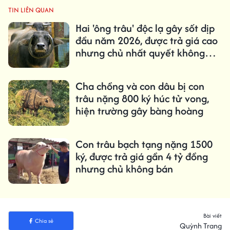
TIN LIÊN QUAN
Hai 'ông trâu' độc lạ gây sốt dịp
đầu năm 2026, được trả giá cao
nhưng chủ nhất quyết không
bán
Cha chồng và con dâu bị con
trâu nặng 800 ký húc tử vong,
hiện trường gây bàng hoàng
Con trâu bạch tạng nặng 1500
ký, được trả giá gần 4 tỷ đồng
nhưng chủ không bán
Bài viết
Chia sẻ
Quỳnh Trang