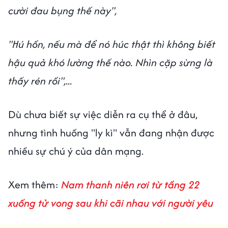
cười đau bụng thế này",
"Hú hồn, nếu mà để nó húc thật thì không biết
hậu quả khó lường thế nào. Nhìn cặp sừng là
thấy rén rồi",...
Dù chưa biết sự việc diễn ra cụ thể ở đâu,
nhưng tình huống "ly kì" vẫn đang nhận được
nhiều sự chú ý của dân mạng.
Xem thêm:
Nam thanh niên rơi từ tầng 22
xuống tử vong sau khi cãi nhau với người yêu