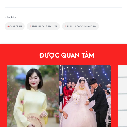
#Hashtag
#
CON TRÂU
#
TÌNH HUỐNG HY HỮU
#
TRÂU LAO VÀO NHÀ DÂN
ĐƯỢC QUAN TÂM