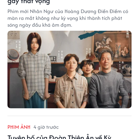
gây thất vọng
Phim mới Nhân Ngư của Hoàng Dương Điền Điềm có
màn ra mắt không như kỳ vọng khi thành tích phát
sóng ngày đầu khá ảm đạm.
PHIM ẢNH
4 giờ trước
Tuyên bố của Đoàn Thiên Ân về Kỳ