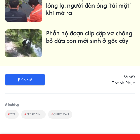
lông lạ, người đàn ông 'tái mặt'
khi mở ra
Phẫn nộ đoạn clip cặp vợ chồng
bỏ đứa con mới sinh ở gốc cây
Bài viết
Chia sẻ
Thanh Phúc
#Hashtag
#
Y TÁ
#
TRẺ SƠ SINH
#
CHUỘT CẮN