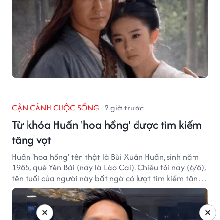
CẬN CẢNH CUỘC SỐNG
2 giờ trước
Từ khóa Huấn 'hoa hồng' được tìm kiếm
tăng vọt
Huấn 'hoa hồng' tên thật là Bùi Xuân Huấn, sinh năm
1985, quê Yên Bái (nay là Lào Cai). Chiều tối nay (6/8),
tên tuổi của người này bất ngờ có lượt tìm kiếm tăng
vọt.
×
×