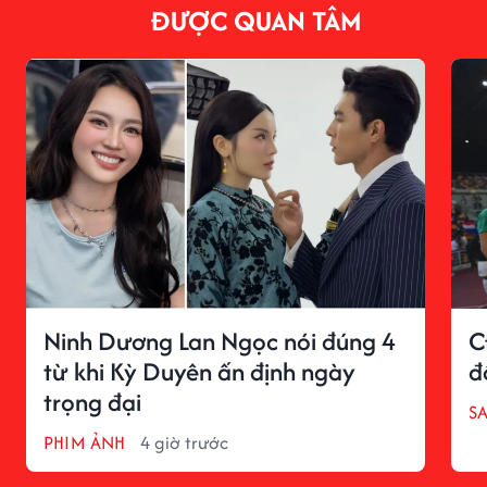
ĐƯỢC QUAN TÂM
Ninh Dương Lan Ngọc nói đúng 4
C
từ khi Kỳ Duyên ấn định ngày
đ
trọng đại
S
PHIM ẢNH
4 giờ trước