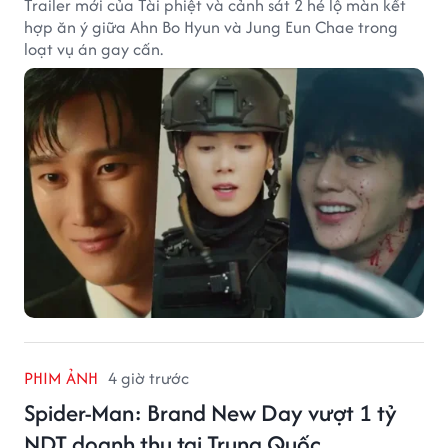
Trailer mới của Tài phiệt và cảnh sát 2 hé lộ màn kết
hợp ăn ý giữa Ahn Bo Hyun và Jung Eun Chae trong
loạt vụ án gay cấn.
PHIM ẢNH
4 giờ trước
Spider-Man: Brand New Day vượt 1 tỷ
NDT doanh thu tại Trung Quốc