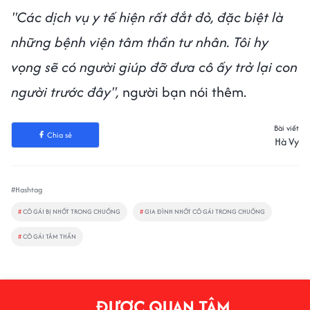
"Các dịch vụ y tế hiện rất đắt đỏ, đặc biệt là
những bệnh viện tâm thần tư nhân. Tôi hy
vọng sẽ có người giúp đỡ đưa cô ấy trở lại con
người trước đây",
người bạn nói thêm.
Bài viết
Chia sẻ
Hà Vy
#Hashtag
#
CÔ GÁI BỊ NHỐT TRONG CHUỒNG
#
GIA ĐÌNH NHỐT CÔ GÁI TRONG CHUỒNG
#
CÔ GÁI TÂM THẦN
ĐƯỢC QUAN TÂM