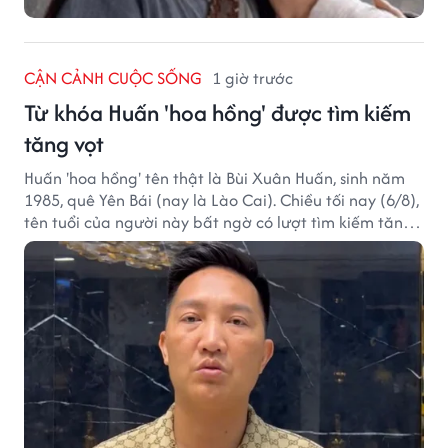
CẬN CẢNH CUỘC SỐNG
1 giờ trước
Từ khóa Huấn 'hoa hồng' được tìm kiếm
tăng vọt
Huấn 'hoa hồng' tên thật là Bùi Xuân Huấn, sinh năm
1985, quê Yên Bái (nay là Lào Cai). Chiều tối nay (6/8),
tên tuổi của người này bất ngờ có lượt tìm kiếm tăng
vọt.