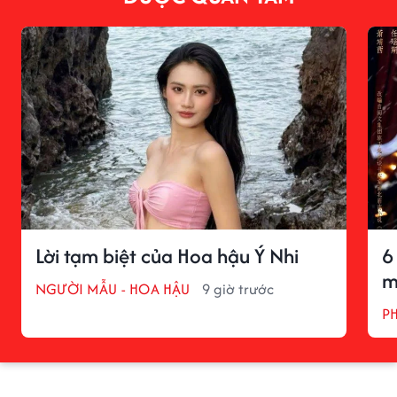
Lời tạm biệt của Hoa hậu Ý Nhi
6
m
NGƯỜI MẪU - HOA HẬU
9 giờ trước
P