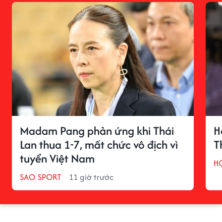
Madam Pang phản ứng khi Thái
H
Lan thua 1-7, mất chức vô địch vì
T
tuyển Việt Nam
H
SAO SPORT
11 giờ trước