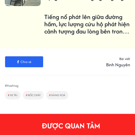
Tiếng nổ phát lên giữa đường
hầm, lực lượng cứu hộ phát hiện
cảnh tượng đau lòng bên trong
chiếc ô tô
Bài viết
Chia sẻ
Bình Nguyên
#Hashtag
#
XE TẢI
#
BỐC CHÁY
#
HÀNG HOÁ
ĐƯỢC QUAN TÂM