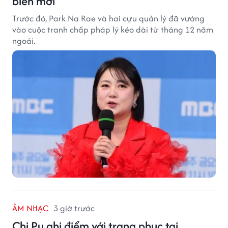
biến mới
Trước đó, Park Na Rae và hai cựu quản lý đã vướng
vào cuộc tranh chấp pháp lý kéo dài từ tháng 12 năm
ngoái.
ÂM NHẠC
3 giờ trước
Chi Pu ghi điểm với trang phục tại